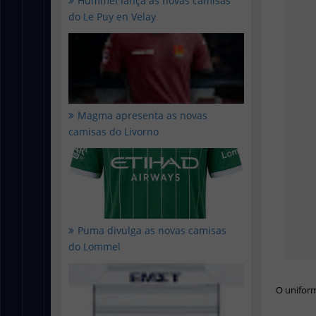
Hummel lança as novas camisas
do Le Puy en Velay
Magma apresenta as novas
camisas do Livorno
Puma divulga as novas camisas
do Lommel
O uniform