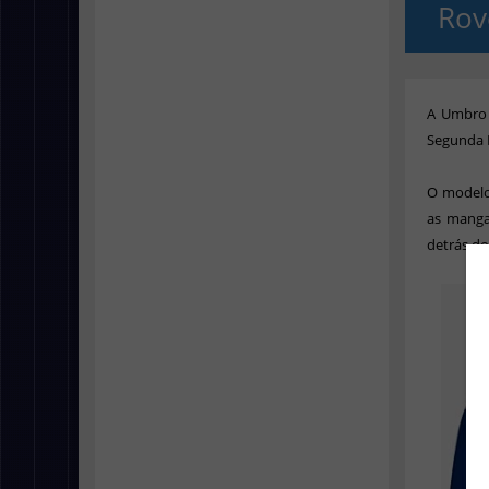
Rov
A Umbro 
Segunda D
O modelo 
as manga
detrás do