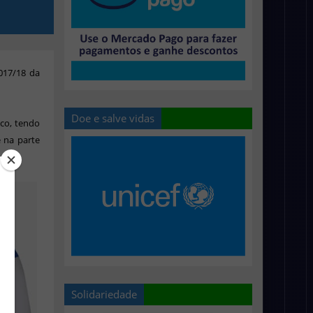
017/18 da
Doe e salve vidas
nco, tendo
 na parte
Solidariedade