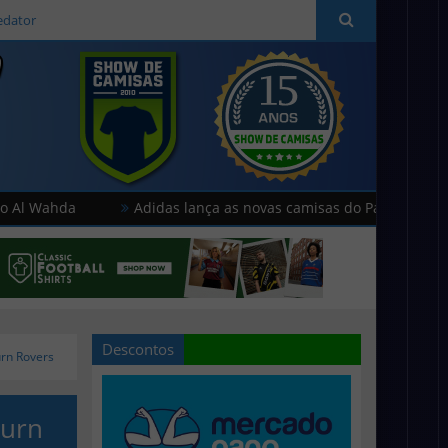
edator
Adidas lança as novas camisas do Paris FC
Hummel
Descontos
rn Rovers
burn