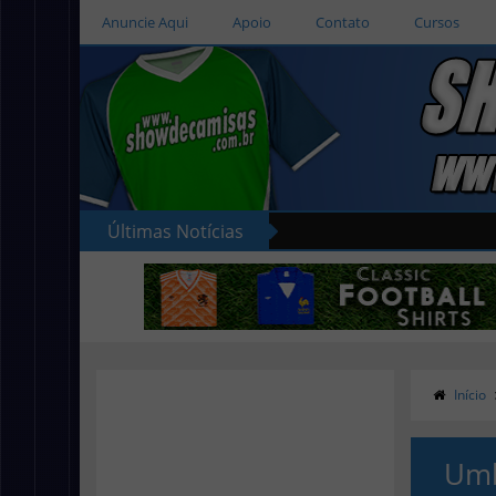
Anuncie Aqui
Apoio
Contato
Cursos
Últimas Notícias
Início
Umb