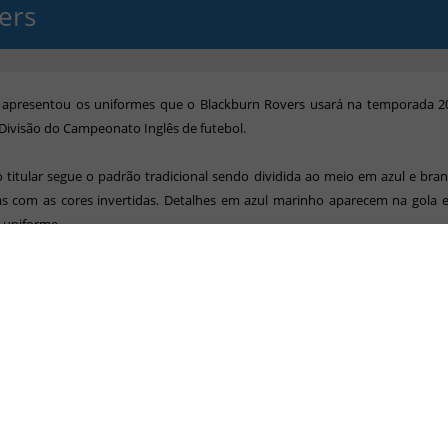
ers
apresentou os uniformes que o Blackburn Rovers usará na temporada 2
ivisão do Campeonato Inglês de futebol.
titular segue o padrão tradicional sendo dividida ao meio em azul e bra
s com as cores invertidas. Detalhes em azul marinho aparecem na gola e
 uniforme.