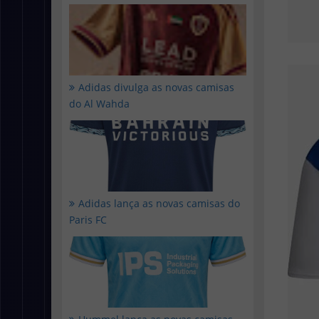
Adidas divulga as novas camisas
do Al Wahda
Adidas lança as novas camisas do
Paris FC