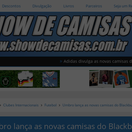
Descontos
Divulgação
Livros
Parceiros
Seja um R
Adidas divulga as novas camisas do Al Wahda
Clubes Internacionais
Futebol
Umbro lança as novas camisas do Blackbu
ro lança as novas camisas do Black