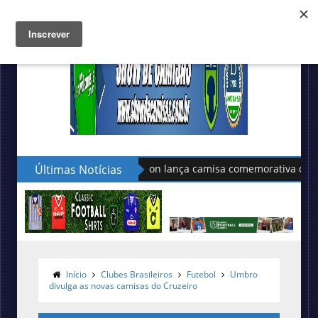
Últimas Notícias
Puma apresenta as novas cam
Início
Clubes Brasileiros
Futebol
Umbro
divulga as novas camisas do Cruzeiro