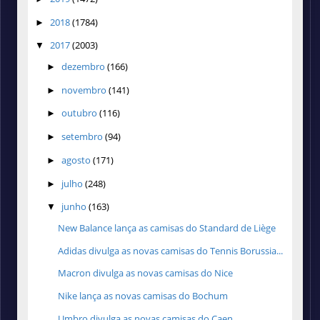
2018
(1784)
►
2017
(2003)
▼
dezembro
(166)
►
novembro
(141)
►
outubro
(116)
►
setembro
(94)
►
agosto
(171)
►
julho
(248)
►
junho
(163)
▼
New Balance lança as camisas do Standard de Liège
Adidas divulga as novas camisas do Tennis Borussia...
Macron divulga as novas camisas do Nice
Nike lança as novas camisas do Bochum
Umbro divulga as novas camisas do Caen