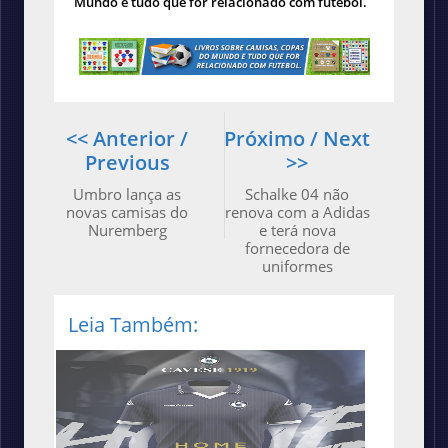
Mundo e tudo que for relacionado com futebol.
<< Anterior /
Próximo / Next
Previous
>>
Umbro lança as
Schalke 04 não
novas camisas do
renova com a Adidas
Nuremberg
e terá nova
fornecedora de
uniformes
Leia Também: