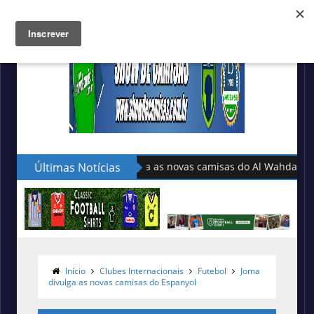
Últimas Notícias
Adidas lança as novas camisas do P
Início
Clubes Internacionais
Futebol
Joma
divulga as novas camisas do Espanyol