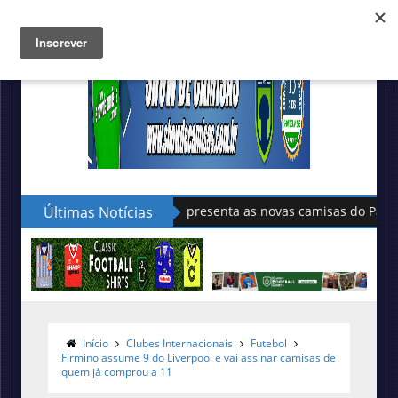
Últimas Notícias
Sudu apresenta as novas camisas do País de Gales
Início
Clubes Internacionais
Futebol
Firmino assume 9 do Liverpool e vai assinar camisas de
quem já comprou a 11