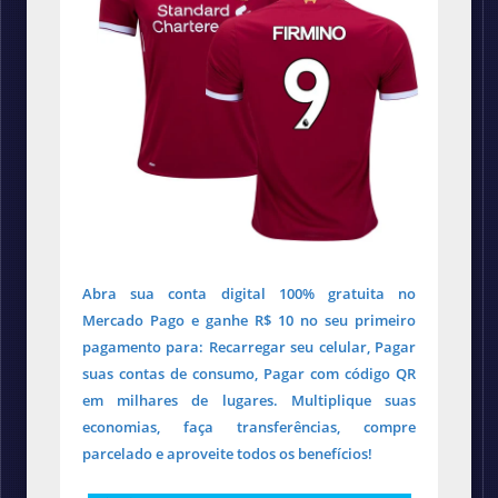
Abra sua conta digital 100% gratuita no
Mercado Pago e ganhe R$ 10 no seu primeiro
pagamento para: Recarregar seu celular, Pagar
suas contas de consumo, Pagar com código QR
em milhares de lugares. Multiplique suas
economias, faça transferências, compre
parcelado e aproveite todos os benefícios!