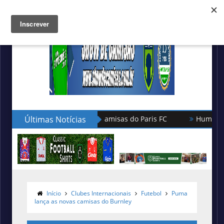
Últimas Notícias
Hummel lança as novas camisas do Le
Início
Clubes Internacionais
Futebol
Puma
lança as novas camisas do Burnley