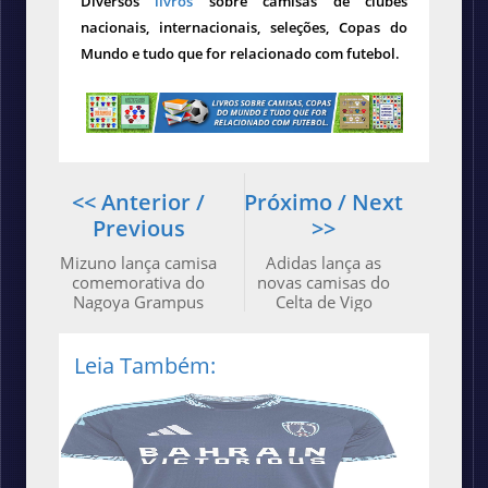
Diversos
livros
sobre camisas de clubes
nacionais, internacionais, seleções, Copas do
Mundo e tudo que for relacionado com futebol.
<< Anterior /
Próximo / Next
Previous
>>
Mizuno lança camisa
Adidas lança as
comemorativa do
novas camisas do
Nagoya Grampus
Celta de Vigo
Leia Também: