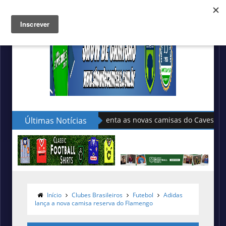
Últimas Notícias
Adidas divulga as novas camisa
Início
Clubes Brasileiros
Futebol
Adidas
lança a nova camisa reserva do Flamengo