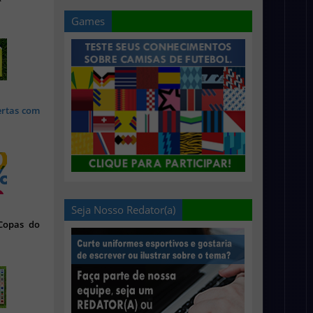
Games
ertas com
Seja Nosso Redator(a)
 Copas do