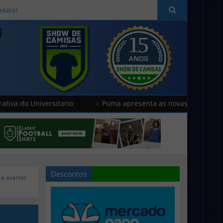
edator
niversitario
Puma apresenta as novas camisas do Stade d
Descontos
e acertar