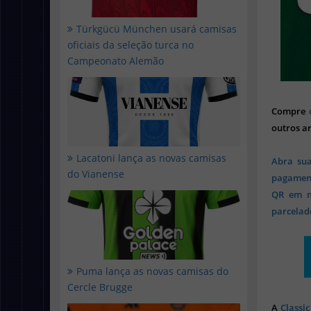
Türkgücü München usará camisas
oficiais da seleção turca no
Campeonato Alemão
Compre
outros ar
Lacatoni lança as novas camisas
Abra sua
do Vianense
pagament
QR em mi
parcelado
Puma lança as novas camisas do
Cercle Brugge
A
Classic