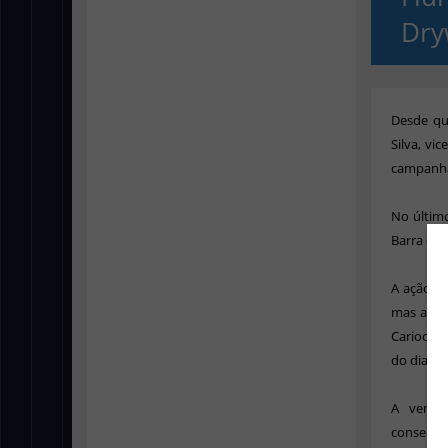
Dry
Desde qu
Silva, vi
campanha
No último
Barra da 
A ação te
mas a em
Carioca e
do dia 2
A verda
consentim