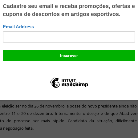
forme demoraria, no mínimo, três meses.
iva com a Nike não é a única em andamento. É, entretanto, a mais avança
diretor de marketing, protagoniza a relação. A fase é de debate de valores.
emas com a Dryworld ganharam publicidade, como atraso no pagame
e material (
veja matéria completa
), o Fluminense passou a ser sondado p
esas.
te, é quase terminal (o contrato entre Fluminense e Dryworld). Como tem 
 é legal que os números negociados sejam apresentados a quem for eleito
o. A ideia é deixar o contrato encaminhado ao novo presidente. Posso di
gocia com a Nike, de forma avançada. Inclusive já tendo realizado reuni
antes desta empresa - confirmou Peter.
 eleição ser no dia 26 de novembro, a posse do novo presidente ainda não
 entre 11 e 20 de dezembro. Internamente, o desejo é de que Abad ven
o do processo ser mais rápido. Candidato da situação, dificilmente 
 à negociação feita.