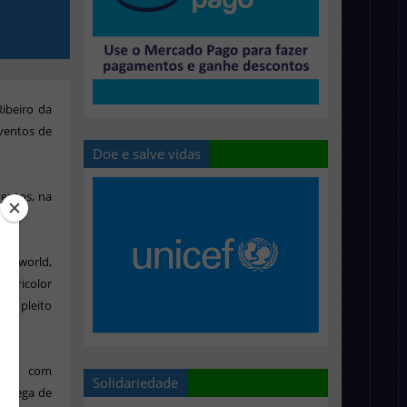
ibeiro da
eventos de
Doe e salve vidas
ventos, na
ke.
 Dryworld,
 Tricolor
o o pleito
do e com
Solidariedade
entrega de