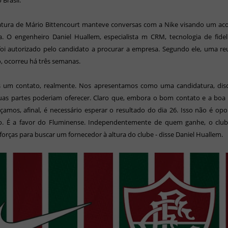
 Brasil.
atura de Mário Bittencourt manteve conversas com a Nike visando um aco
ta. O engenheiro Daniel Huallem, especialista m CRM, tecnologia de fide
 foi autorizado pelo candidato a procurar a empresa. Segundo ele, uma r
, ocorreu há três semanas.
s um contato, realmente. Nos apresentamos como uma candidatura, dis
uas partes poderiam oferecer. Claro que, embora o bom contato e a boa 
amos, afinal, é necessário esperar o resultado do dia 26. Isso não é op
iro. É a favor do Fluminense. Independentemente de quem ganhe, o club
 forças para buscar um fornecedor à altura do clube - disse Daniel Huallem.