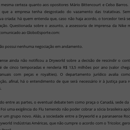
 mesma certeza quanto aos opositores Mário Bittencourt e Celso Barros.
 que a empresa tenha desgostado do vazamento das tratativas. Sem
va criada: há quem entenda que, caso não haja acordo, o torcedor terá 
ração. Questionada sobre o assunto, a assessoria de imprensa da Nike
 comunicado ao GloboEsporte.com:
 não possui nenhuma negociação em andamento.
nse ainda não notificou a Dryworld sobre a decisão de rescindir o cont
 é de cinco temporadas e renderia R$ 13,5 milhões por ano (valor cheg
anuais com peças e royalties). O departamento jurídico avalia com
ão, afinal, há o entendimento de que será necessário ir à Justiça para 
s.
do entre as partes, o eventual debate tem como praça o Canadá, sede da
Foi uma exigência do Flu temendo não poder cobrar a sócia brasileira apó
or um grupo novo. Aliás, a sociedade entre a Dryworld e a paranaense Ro
ryworld Indústrias Américas, que não cumpre o acordo com o Tricolor, ger