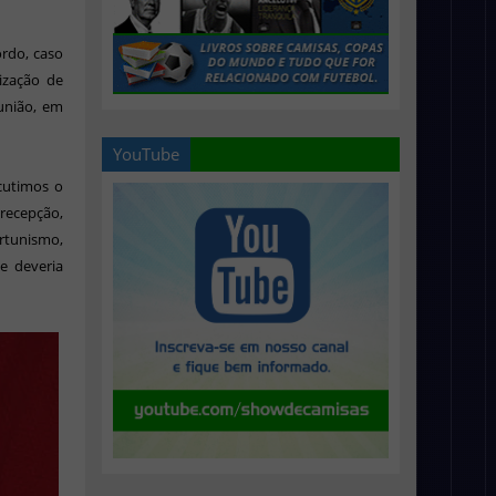
rdo, caso
lização de
eunião, em
YouTube
cutimos o
recepção,
ortunismo,
e deveria