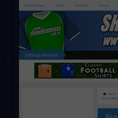
Anuncie Aqui
Apoio
Contato
Cursos
Últimas Notícias
Início
com a Nik
Flu