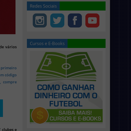
Redes Sociais
Cursos e E-Books
de vários
 primeiro
om código
s, compre
 clubes e