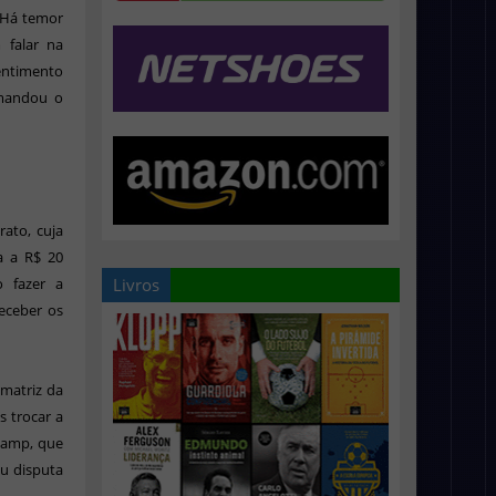
 Há temor
 falar na
sentimento
 mandou o
rato, cuja
a a R$ 20
Livros
o fazer a
receber os
 matriz da
s trocar a
camp, que
ou disputa