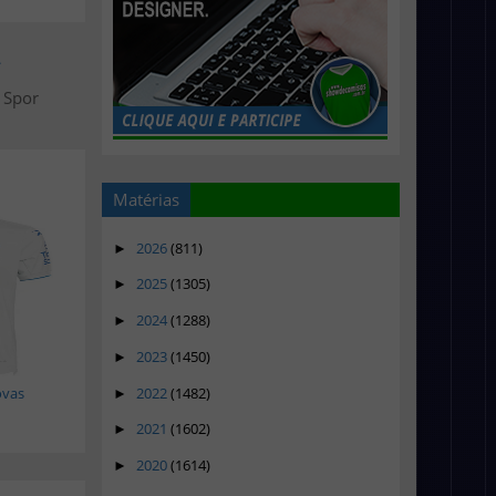
>
y Spor
Matérias
2026
(811)
►
2025
(1305)
►
2024
(1288)
►
2023
(1450)
►
2022
(1482)
ovas
►
2021
(1602)
►
2020
(1614)
►