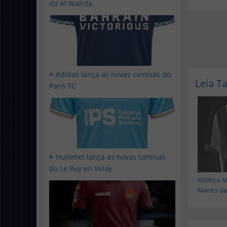
do Al Wahda
Adidas lança as novas camisas do
Leia 
Paris FC
Hummel lança as novas camisas
do Le Puy en Velay
Atlético 
Manto da.