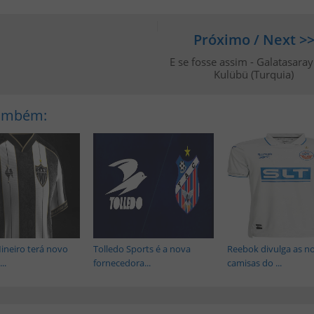
Próximo / Next >
E se fosse assim - Galatasara
Kulübü (Turquia)
Também:
Mineiro terá novo
Tolledo Sports é a nova
Reebok divulga as n
..
fornecedora...
camisas do ...