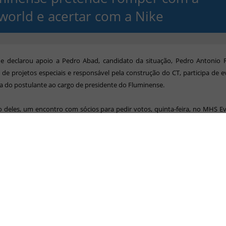
world e acertar com a Nike
e declarou apoio a Pedro Abad, candidato da situação, Pedro Antonio R
ce de projetos especiais e responsável pela construção do CT, participa de 
 do postulante ao cargo de presidente do Fluminense.
 deles, um encontro com sócios para pedir votos, quinta-feira, no MHS E
Tijuca, Pedro Antonio surpreendeu ao revelar conversas entre o clube e a Ni
ve consequências: Peter Siemsen confirmou as tratativas para substituir a
presa norte-americana de material esportivo negou ter negociações com o
 os opositores voltaram a bater na tecla do uso da máquina do clube visand
6 de novembro.
de é que a direção tem pressa. Trabalha para encaminhar acor
ento do mandatário a ser eleito, deseja assinar ainda em 2016, afinal, a 