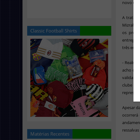
novo uni
A tratat
Mizrahi, 
Classic Football Shirts
os probl
entrega d
três empr
- Realmen
acho que
validaçã
clube ne
represent
Apesar da
ocorrerá
andament
ressalvas
Matérias Recentes