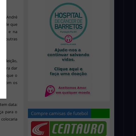
da. André
 Desde que
nto e na
or outras
a eleição,
 para dar
zer que o
ão com os
 tem data:
ça para o
Compre camisas de futebol
colocaria