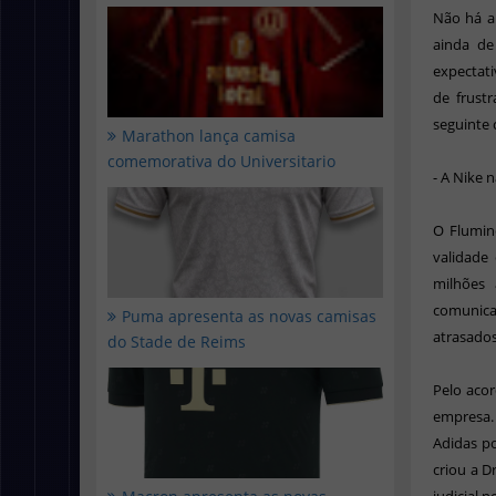
Não há a
ainda de
expectati
de frust
seguinte
Marathon lança camisa
comemorativa do Universitario
- A Nike
O Flumine
validade
milhões 
comunicaç
Puma apresenta as novas camisas
atrasado
do Stade de Reims
Pelo acor
empresa. 
Adidas p
criou a D