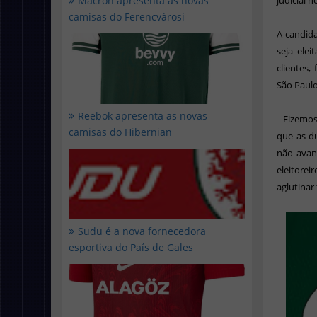
Macron apresenta as novas
judicial no
camisas do Ferencvárosi
A candid
seja elei
clientes,
São Paulo
Reebok apresenta as novas
- Fizemo
camisas do Hibernian
que as d
não avanç
eleitore
aglutinar
Sudu é a nova fornecedora
esportiva do País de Gales