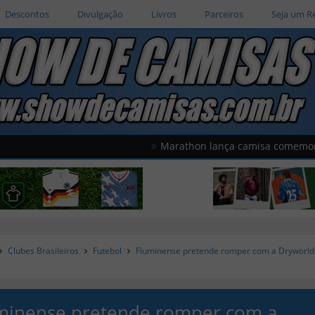
Descontos
Divulgação
Livros
Parceiros
Seja um R
Marathon lança camisa comemorativa do U
Clubes Brasileiros
Futebol
Fluminense pretende romper com a Dryworld 
e
minense pretende romper com a