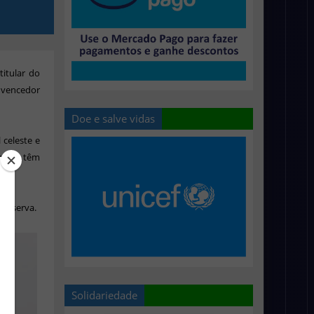
itular do
e vencedor
Doe e salve vidas
 celeste e
forme têm
 reserva.
Solidariedade