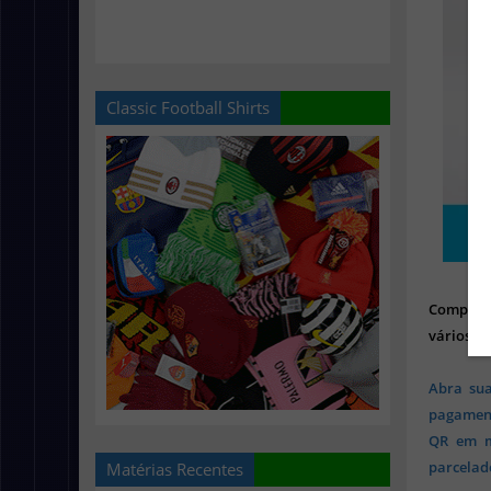
Classic Football Shirts
Compre
vários ou
Abra sua
pagament
QR em mi
parcelado
Matérias Recentes