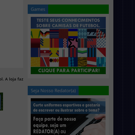
Games
l. A loja faz
Seja Nosso Redator(a)