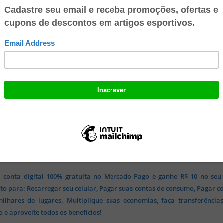
camisas de times internacionais
e de outros clubes e seleções de futebo
tros artigos esportivos na Fut Fanatics.
 conta digital 100% gratuita no Mercado Pago e ganhe R$ 10 no seu
o para: Recarregar seu celular, Pagar suas contas de consumo, Pagar c
lhares de lugares. Multiplique suas economias, faça transferência
 e aproveite todos os benefícios!