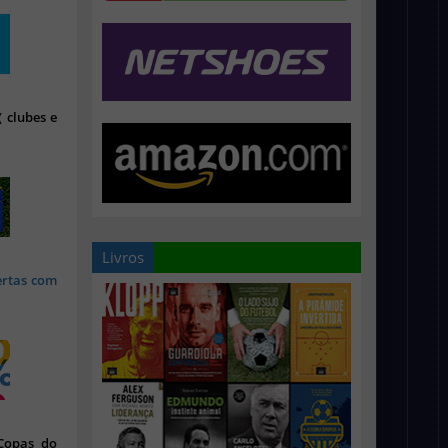
 clubes e
Livros
ertas com
 Copas do