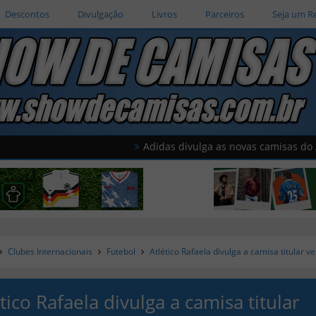
Descontos
Divulgação
Livros
Parceiros
Seja um R
Adidas divulga as novas camisas do América 
Clubes Internacionais
Futebol
Atlético Rafaela divulga a camisa titular 
tico Rafaela divulga a camisa titular