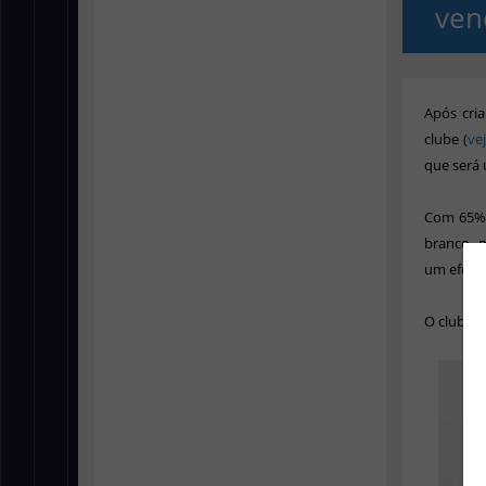
ven
Após cri
clube
(
ve
que será 
Com 65% d
branco, 
um efeito
O clube 