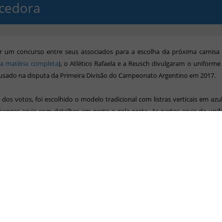
cedora
ar um concurso entre seus associados para a escolha da próxima camisa t
ja matéria completa
)
, o Atlético Rafaela e a Reusch divulgaram o uniform
usado na disputa da Primeira Divisão do Campeonato Argentino em 2017.
os votos, foi escolhido o modelo tradicional com listras verticais em azul
mangas azuis com detalhes em preto e gola preta. As partes azuis do uni
 quadriculado em dois tons, que lembra um tabuleiro de xadrez.
divulgou que também continuará trabalhando em desenhos para o uniforme