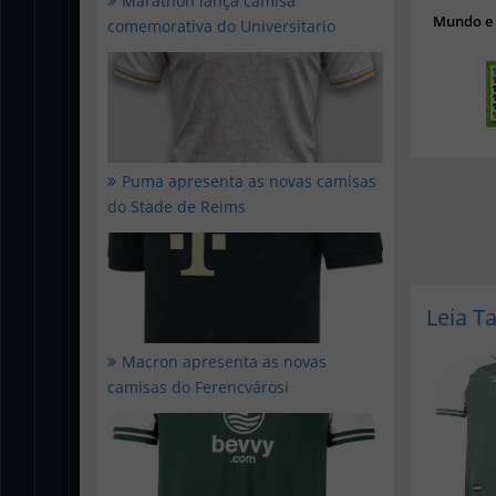
Marathon lança camisa
Mundo e 
comemorativa do Universitario
Puma apresenta as novas camisas
do Stade de Reims
Leia 
Macron apresenta as novas
camisas do Ferencvárosi