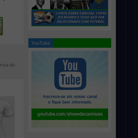
YouTube
>
misa do