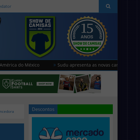
edator
do México
Sudu apresenta as novas camisas do País de Gal
Descontos
vencedora