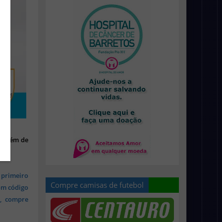
l, além de
 primeiro
Compre camisas de futebol
om código
s, compre