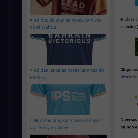
A
Classic
Adidas divulga as novas camisas
seleções 
do Al Wahda
Clique n
Adidas lança as novas camisas do
desconto
Paris FC
Diverso
Hummel lança as novas camisas
Mundo e 
do Le Puy en Velay