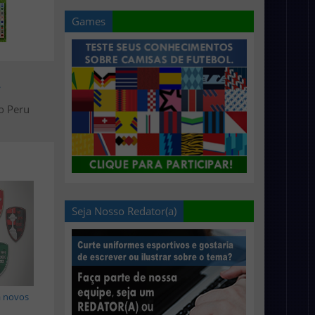
Games
>
o Peru
Seja Nosso Redator(a)
 novos