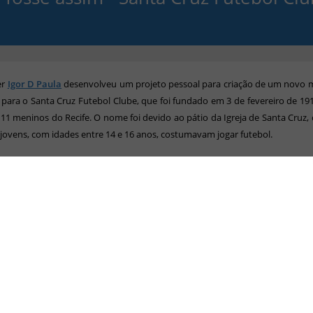
er
Igor D Paula
desenvolveu
um projeto pessoal para criação
de um novo 
para
o Santa Cruz Futebol Clube
, que foi fundado em 3 de fevereiro de 1
11 meninos do Recife. O nome foi devido ao pátio da Igreja de Santa Cruz,
jovens, com idades entre 14 e 16 anos, costumavam jogar futebol.
ão, definiu-se o nome da nova agremiação como sendo "Santa Cruz Foot-Ba
escolhidas foram o branco e preto. Em 1915 o Santa adotou o vermelho, t