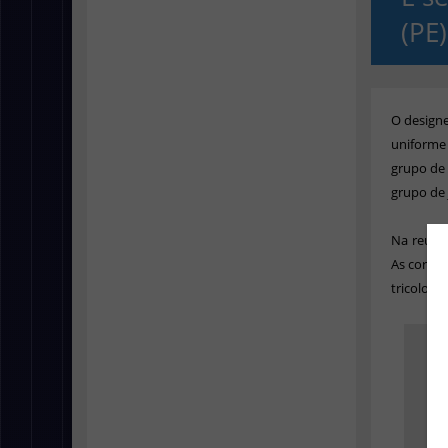
(PE)
O
design
uniforme
grupo de 
grupo de 
Na reuni
As cores 
tricolor.