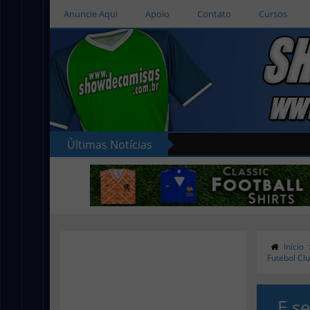
Anuncie Aqui
Apoio
Contato
Cursos
Últimas Notícias
Início
Futebol Clu
E s