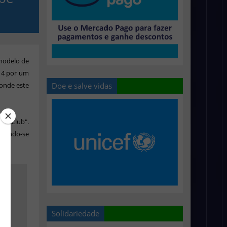
modelo
de
914 por um
Doe e salve vidas
 onde este
ll Club".
ornando-se
Solidariedade