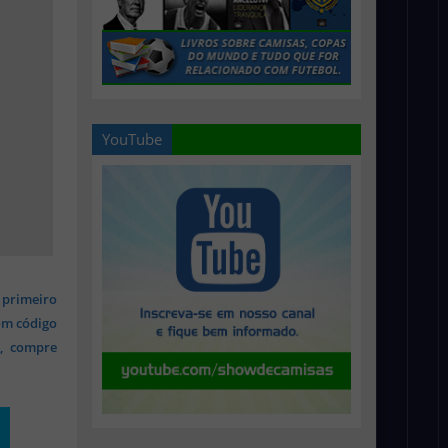
YouTube
 primeiro
om código
s, compre