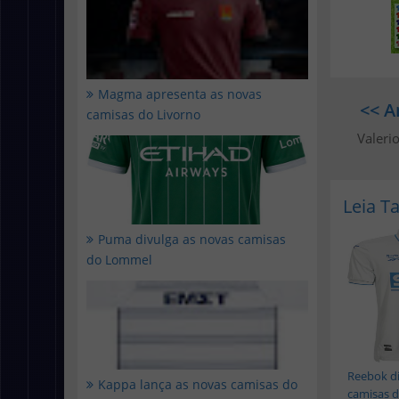
Magma apresenta as novas
<< A
camisas do Livorno
Valeri
Leia 
Puma divulga as novas camisas
do Lommel
Reebok di
Kappa lança as novas camisas do
camisas do