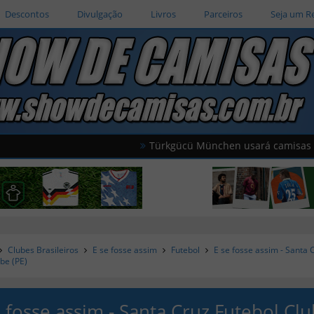
Descontos
Divulgação
Livros
Parceiros
Seja um R
Türkgücü München usará camisas oficiais d
Clubes Brasileiros
E se fosse assim
Futebol
E se fosse assim - Santa 
be (PE)
e fosse assim - Santa Cruz Futebol Cl