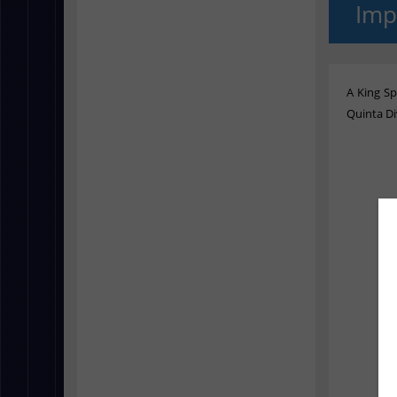
Imp
A King S
Quinta D