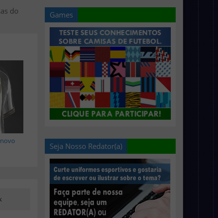
sas do
Games
á novo
Seja Nosso Redator(a)
k