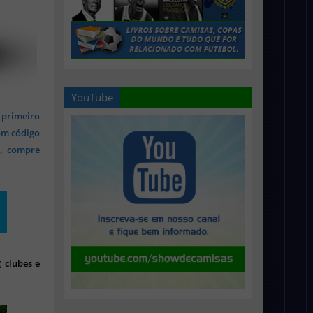
YouTube
 primeiro
om código
s, compre
 clubes e