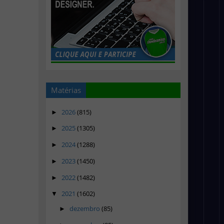
Matérias
2026
(815)
►
2025
(1305)
►
2024
(1288)
►
2023
(1450)
►
2022
(1482)
►
2021
(1602)
▼
dezembro
(85)
►