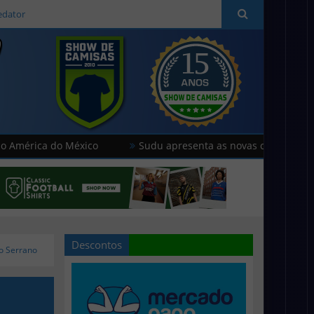
edator
a do México
Sudu apresenta as novas camisas do País de G
Descontos
io Serrano