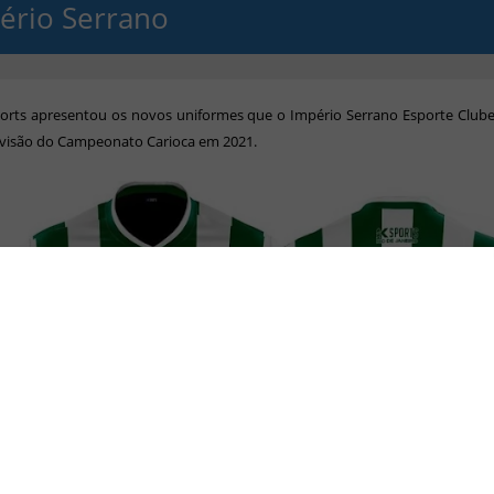
ério Serrano
ports apresentou os novos uniformes que o Império Serrano Esporte Clube
ivisão do Campeonato Carioca em 2021.