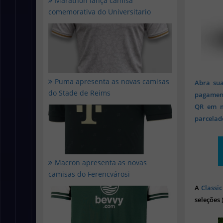
Marathon lança camisa
comemorativa do Universitario
Puma apresenta as novas camisas
Abra sua
do Stade de Reims
pagament
QR em mi
parcelado
Macron apresenta as novas
camisas do Ferencvárosi
A
Classic
seleções 