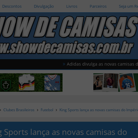
Descontos
Divulgação
Livros
Parceiros
Seja um R
Adidas divulga as novas camisas do Améric
Clubes Brasileiros
Futebol
King Sports lança as novas camisas do Impér
g Sports lança as novas camisas do