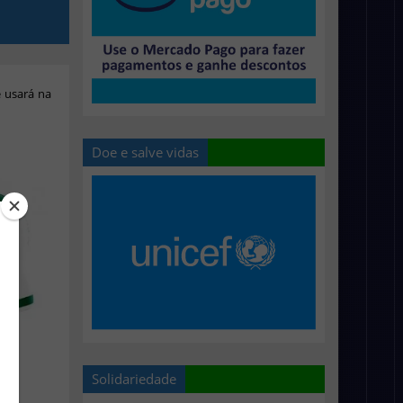
 usará na
Doe e salve vidas
Solidariedade