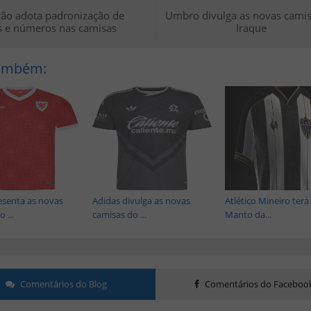
irão adota padronização de
Umbro divulga as novas cami
 e números nas camisas
Iraque
Também:
senta as novas
Adidas divulga as novas
Atlético Mineiro ter
 ...
camisas do ...
Manto da...
Comentários do Blog
Comentários do Faceboo