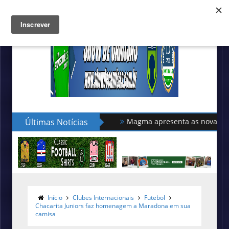
Últimas Notícias
Magma apresenta as novas camisas do Li
Hummel lança as novas camisas do Le Puy
Início
Clubes Internacionais
Futebol
Chacarita Juniors faz homenagem a Maradona em sua
camisa