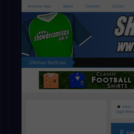
Anuncie Aqui
Apoio
Contato
Cursos
Últimas Notícias
Início
Legia Wars
E se