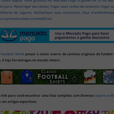
 conta digital 100% gratuita no Mercado Pago e ganhe R$ 10 no seu
o para: Recarregar seu celular, Pagar suas contas de consumo, Pagar c
lhares de lugares. Multiplique suas economias, faça transferência
 e aproveite todos os benefícios!
 Football Shirts
possui o maior acervo de camisas originais de futebol (
). A loja faz entregas no mundo inteiro.
o link para você encontrar uma lista completa com diversos
cupons e of
s
em artigos esportivos.