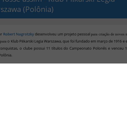
szawa (Polônia)
er
Robert Nagrotzky
desenvolveu um projeto pessoal
para criação de novos
o Klub Piłkarski Legia Warszawa
,
que foi fundado em março de 1916 e 
 para
conquistas, o clube possui 11 títulos do Campeonato Polonês e venceu 1
olônia.