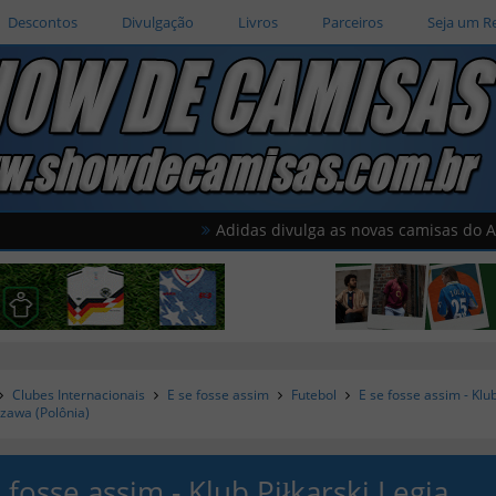
Descontos
Divulgação
Livros
Parceiros
Seja um R
Adidas divulga as novas camisas do América do
Clubes Internacionais
E se fosse assim
Futebol
E se fosse assim - Klub
zawa (Polônia)
 fosse assim - Klub Piłkarski Legia