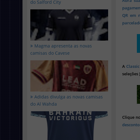
Abra sua
do Salford City
pagament
QR em mi
parcelado
Magma apresenta as novas
camisas do Cavese
A
Classic
seleções 
Adidas divulga as novas camisas
do Al Wahda
Clique n
desconto