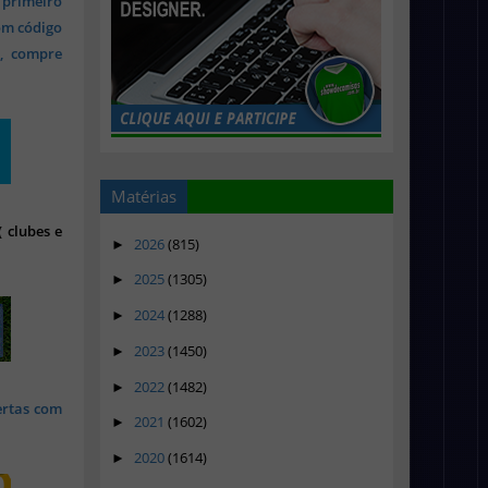
 primeiro
om código
s, compre
Matérias
 clubes e
2026
(815)
►
2025
(1305)
►
2024
(1288)
►
2023
(1450)
►
2022
(1482)
►
ertas com
2021
(1602)
►
2020
(1614)
►