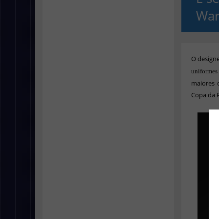
War
O design
uniformes
maiores 
Copa da P