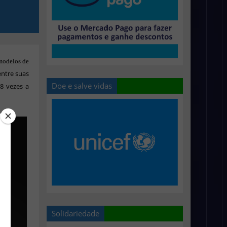
modelos de
entre suas
Doe e salve vidas
8 vezes a
Solidariedade