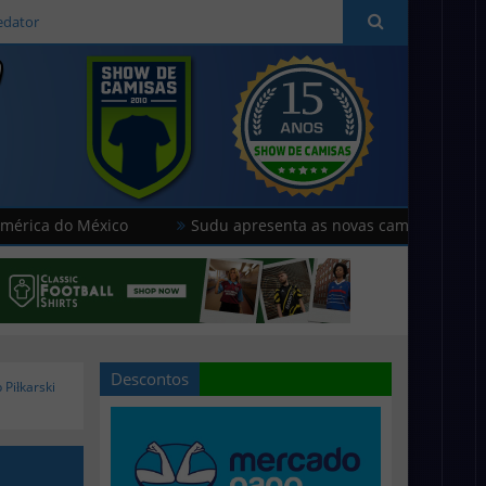
edator
 México
Sudu apresenta as novas camisas do País de Gales
Descontos
 Piłkarski