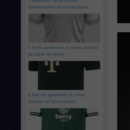
Marathon lança camisa
comemorativa do Universitario
Puma apresenta as novas camisas
do Stade de Reims
Macron apresenta as novas
camisas do Ferencvárosi