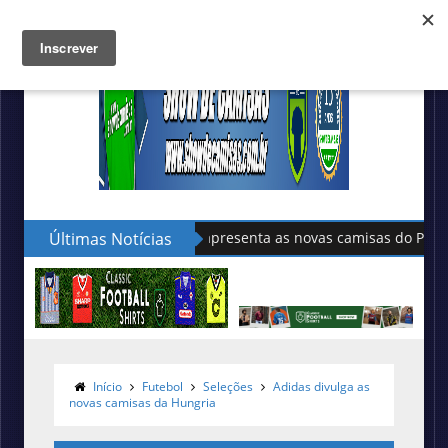
Últimas Notícias
Sudu apresenta as novas camisas do País de Gales
Início
Futebol
Seleções
Adidas divulga as
novas camisas da Hungria