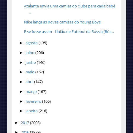
Atalanta envia uma camisa do clube para cada bebê
...
Nike lança as novas camisas do Young Boys
E se fosse assim - União de Futebol da Rússia (Rús...
agosto
(135)
►
julho
(206)
►
junho
(146)
►
maio
(167)
►
abril
(147)
►
março
(167)
►
fevereiro
(166)
►
janeiro
(216)
►
2017
(2003)
►
2016
(1979)
►