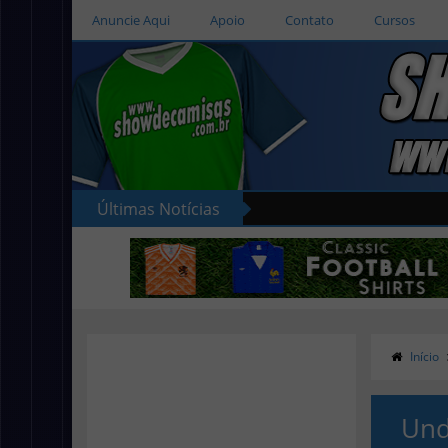
Anuncie Aqui
Apoio
Contato
Cursos
Últimas Notícias
Início
Und