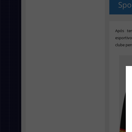
Spo
Após te
esportiv
clube p