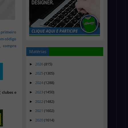
 primeiro
om código
s, compre
Matérias
2026
(815)
►
2025
(1305)
►
2024
(1288)
►
2023
(1450)
 clubes e
►
2022
(1482)
►
2021
(1602)
►
2020
(1614)
►