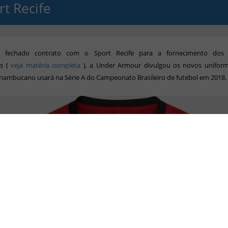
rt Recife
r fechado contrato com o
Sport Recife
para a
fornecimento dos 
os (
veja matéria completa
),
a Under Armour divulgou os novos unifor
ernambucano
usará na Série A do Campeonato Brasileiro de futebol em 2018.