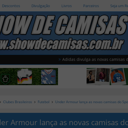
Descontos
Divulgação
Livros
Parceiros
Seja um R
Adidas divulga as novas camisas do América d
Clubes Brasileiros
Futebol
Under Armour lança as novas camisas do Spor
er Armour lança as novas camisas d