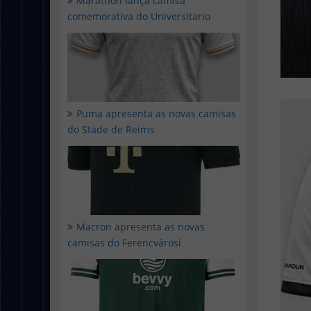
Marathon lança camisa
comemorativa do Universitario
Puma apresenta as novas camisas
do Stade de Reims
Macron apresenta as novas
camisas do Ferencvárosi