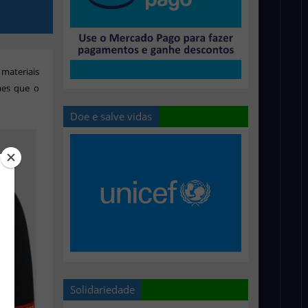
materiais
mes que o
Doe e salve vidas
Solidariedade