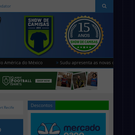
edator
o México
Sudu apresenta as novas camisas do País de Gale
Descontos
t Recife
o