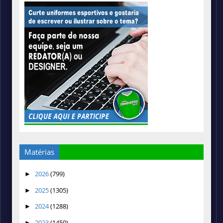
Matérias
2026
(799)
►
2025
(1305)
►
2024
(1288)
►
2023
(1450)
►