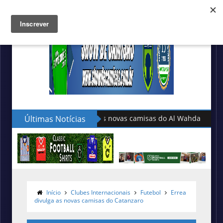
Últimas Notícias
Adidas lança as novas camisas do 
Início
Clubes Internacionais
Futebol
Errea
divulga as novas camisas do Catanzaro