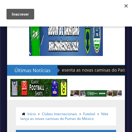
Últimas Notícias
Sudu apresenta as novas camisas do País de Gales
Início
Clubes Internacionais
Futebol
Nike
lança as novas camisas do Pumas do México