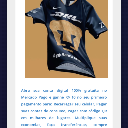
Abra sua conta digital 100% gratuita no
Mercado Pago e ganhe R$ 10 no seu primeiro
pagamento para: Recarregar seu celular, Pagar
suas contas de consumo, Pagar com código QR
em milhares de lugares. Multiplique suas
economias, faça transferências, compre