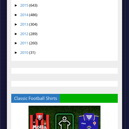
2015
(643)
►
2014
(486)
►
2013
(304)
►
2012
(289)
►
2011
(260)
►
2010
(31)
►
Classic Football Shirts