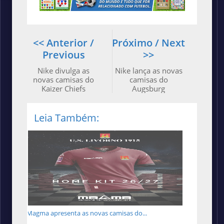
<< Anterior /
Próximo / Next
Previous
>>
Nike divulga as
Nike lança as novas
novas camisas do
camisas do
Kaizer Chiefs
Augsburg
Leia Também:
Magma apresenta as novas camisas do...