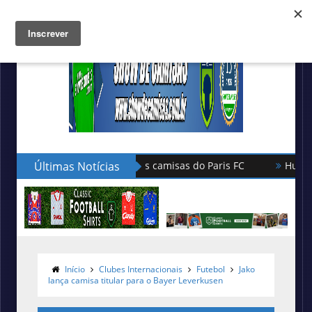
Últimas Notícias
Hummel lança as novas camisas do L
Início
Clubes Internacionais
Futebol
Jako
lança camisa titular para o Bayer Leverkusen