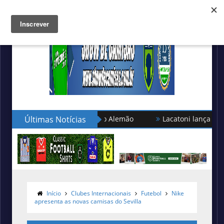
o turca no Campeonato Alemão
Últimas Notícias
Lacatoni lança as novas ca
Início
Clubes Internacionais
Futebol
Nike
apresenta as novas camisas do Sevilla