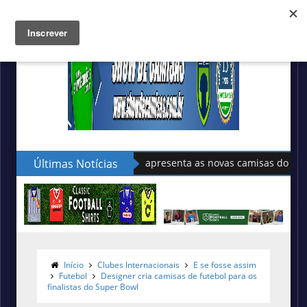
Últimas Notícias
Sudu apresenta as novas camisas do País de Gales
Início
Clubes Internacionais
E se fosse assim
Futebol
Designer cria camisas de futebol para os
finalistas do Super Bowl