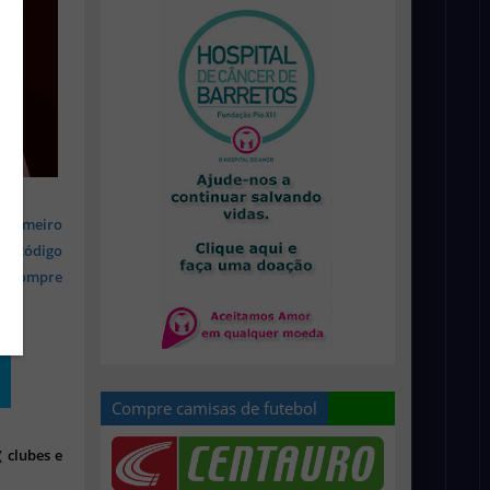
 primeiro
om código
s, compre
Compre camisas de futebol
 clubes e