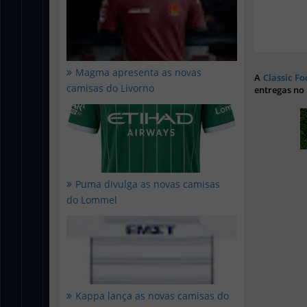
Magma apresenta as novas
A
Classic Fo
camisas do Livorno
entregas no
Puma divulga as novas camisas
do Lommel
Kappa lança as novas camisas do