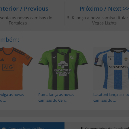
nterior / Previous
Próximo / Next >
senta as novas camisas do
BLK lança a nova camisa titular
Fortaleza
Vegas Lights
Também:
vulga as novas
Puma lança as novas
Lacatoni lança as no
 ...
camisas do Cerc...
camisas do ...
Comentários do Blog
Comentários do Faceboo