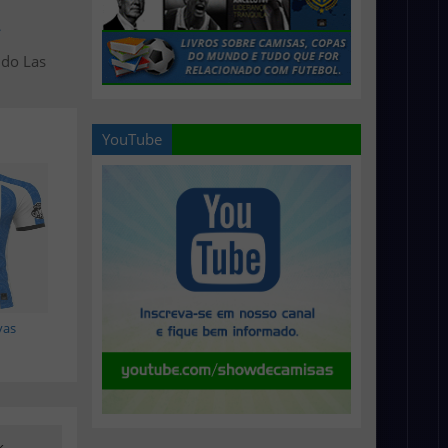
>
 do Las
YouTube
vas
k