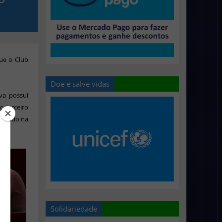
ue o Club
Doe e salve vidas
va possui
o terceiro
recendo na
Solidariedade