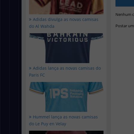
Nenhum c
Adidas divulga as novas camisas
Postar um
do Al Wahda
Adidas lança as novas camisas do
Paris FC
Hummel lança as novas camisas
do Le Puy en Velay