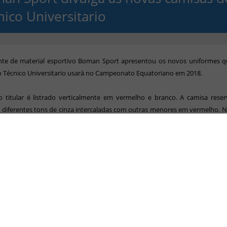
nico Universitario
ante de material esportivo Boman Sport apresentou os novos uniformes q
o Técnico Universitario usará no Campeonato Equatoriano em 2018.
 titular é listrado verticalmente em vermelho e branco. A camisa reser
m diferentes tons de cinza intercaladas com outras menores em vermelho. N
 as faixas são horizontais em dois tons de vermelho e com a cor preta apa
s punhos.