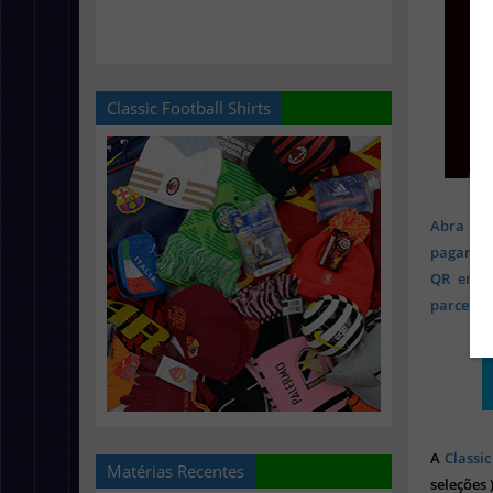
Classic Football Shirts
Abra sua
pagament
QR em mi
parcelado
A
Classic
Matérias Recentes
seleções 