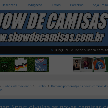
Descontos
Divulgação
Livros
Parceiros
Seja um R
Türkgücü München usará camisas oficiai
Clubes Internacionais
Futebol
Boman Sport divulga as novas camisas do
io
an Sport divulga as novas camisas d