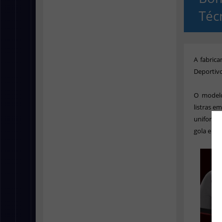
Téc
A fabric
Deportiv
O modelo
listras e
uniforme,
gola e no