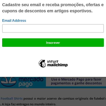
 conta digital 100% gratuita no Mercado Pago e ganhe R$ 10 no seu
o para: Recarregar seu celular, Pagar suas contas de consumo, Pagar c
lhares de lugares. Multiplique suas economias, faça transferência
 e aproveite todos os benefícios!
 Football Shirts
possui o maior acervo de camisas originais de futebol (
). A loja faz entregas no mundo inteiro.