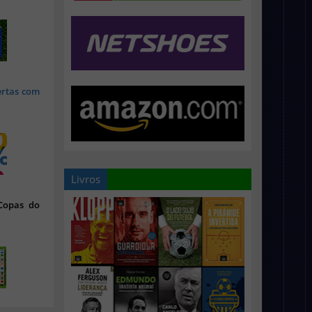
ertas com
Livros
 Copas do