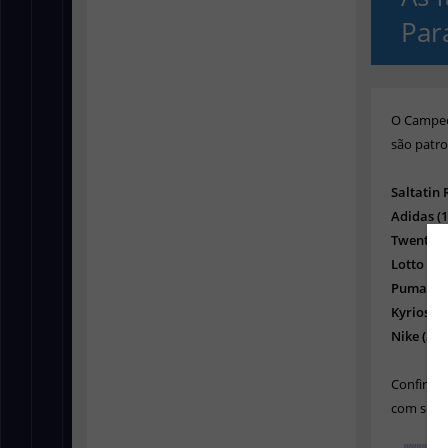
Par
O Campeon
são patro
Saltatin R
Adidas (1)
Twenty (1
Lotto (2) 
Puma (1) 
Kyrios (2)
Nike (2) -
Confira a
com seu r