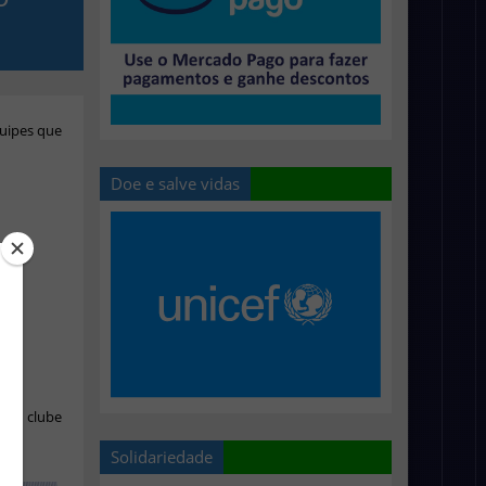
quipes que
Doe e salve vidas
ada clube
Solidariedade