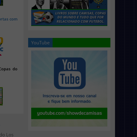
ertas com
YouTube
 Copas do
>
 do Los