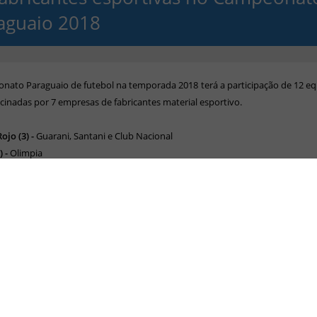
aguaio 2018
ato Paraguaio de futebol na temporada 2018 terá a participação de 12 e
cinadas por 7 empresas de fabricantes material esportivo.
ojo (3) -
Guarani, Santani e Club Nacional
 -
Olimpia
) -
General Diaz
-
Independiente e Deportivo Capiatá
-
Deportivo Luqueño
 -
Sol de América e 3 de Febrero
Libertad e Cerro Porteño
baixo o levantamento feito pelo site
La Imagen del Fútbol
relacionando c
espectivo fornecedor.