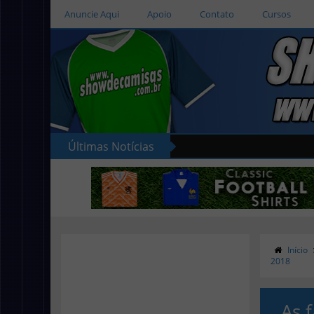
Anuncie Aqui
Apoio
Contato
Cursos
Últimas Notícias
Início
2018
As 