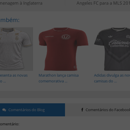
menagem à Inglaterra
Angeles FC para a MLS 20
Também:
esenta as novas
Marathon lança camisa
Adidas divulga as no
 ...
comemorativa ...
camisas do ...
Comentários do Blog
Comentários do Faceboo
omentário: