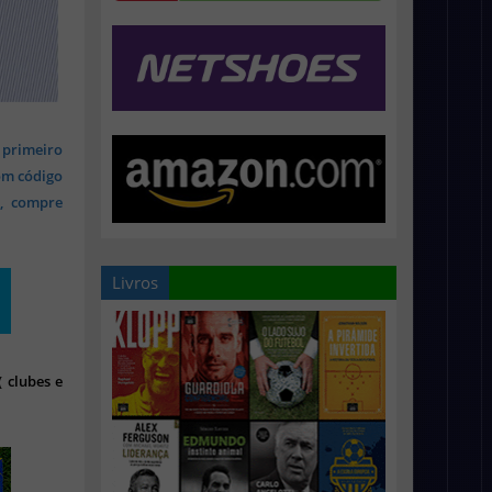
 primeiro
om código
s, compre
Livros
 clubes e