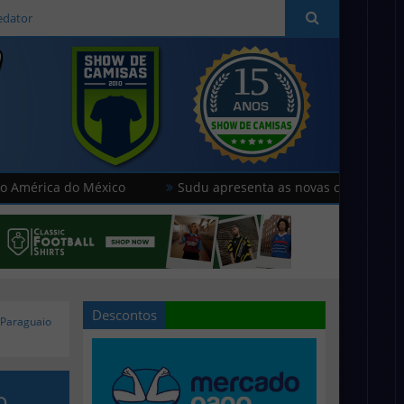
edator
 do México
Sudu apresenta as novas camisas do País de Ga
Descontos
 Paraguaio
o