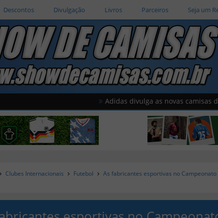
Descontos
Divulgação
Livros
Parceiros
Seja um R
Adidas divulga as novas camisas do América
Clubes Internacionais
Futebol
As fabricantes esportivas no Campeonato
fabricantes esportivas no Campeonat