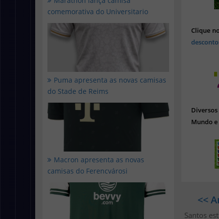
Marathon lança camisa
comemorativa do Universitario
Clique n
desconto
Puma apresenta as novas camisas
do Stade de Reims
Diverso
Mundo e 
Macron apresenta as novas
camisas do Ferencvárosi
<< A
Santos es