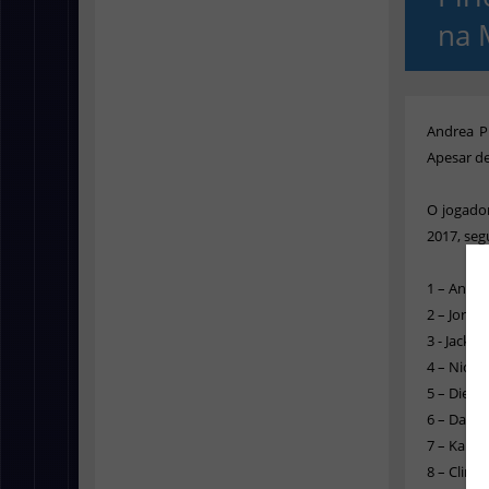
na 
Andrea Pi
Apesar de
O jogado
2017, seg
1 – Andre
2 – Jorda
3 - Jack 
4 – Nicol
5 – Diego
6 – David 
7 – Kaká 
8 – Clint