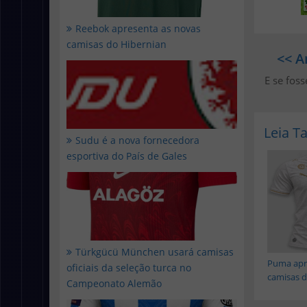
Reebok apresenta as novas
camisas do Hibernian
<< A
E se fos
Leia 
Sudu é a nova fornecedora
esportiva do País de Gales
Türkgücü München usará camisas
Puma apr
oficiais da seleção turca no
camisas do
Campeonato Alemão