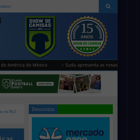
edator
ca do México
Sudu apresenta as novas camisas do País de 
Descontos
sas na MLS
isas