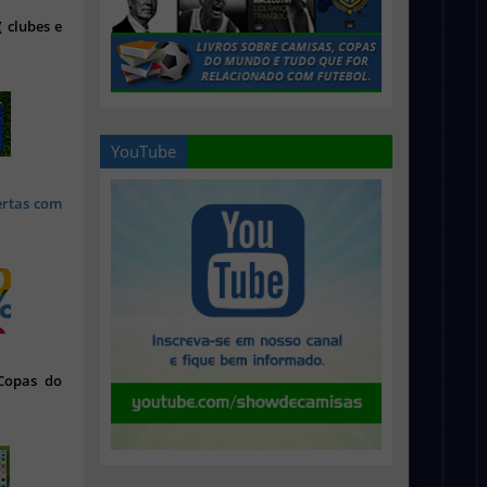
 clubes e
YouTube
ertas com
 Copas do