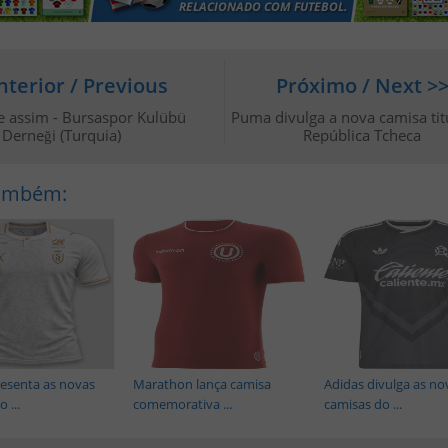
nterior / Previous
Próximo / Next >
se assim - Bursaspor Kulübü
Puma divulga a nova camisa tit
Derneği (Turquia)
República Tcheca
Também:
esenta as novas
Marathon lança camisa
Adidas divulga as no
 ...
comemorativa ...
camisas do ...