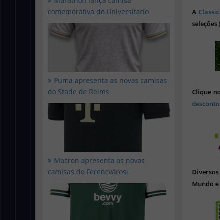
Marathon lança camisa
comemorativa do Universitario
A
Classic
seleções 
Puma apresenta as novas camisas
do Stade de Reims
Clique n
desconto
Macron apresenta as novas
camisas do Ferencvárosi
Diverso
Mundo e 