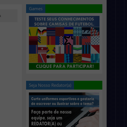
Games
k
Seja Nosso Redator(a)