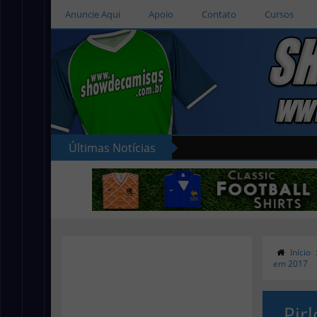
Anuncie Aqui
Apoio
Contato
Cursos
Últimas Notícias
Início
em 2017
Pir