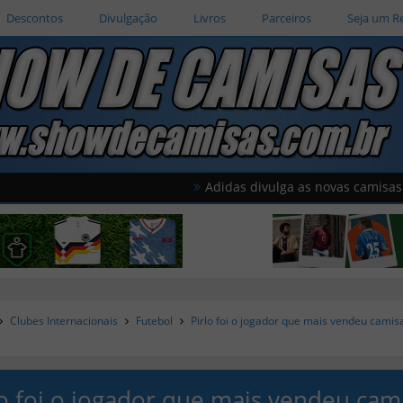
Descontos
Divulgação
Livros
Parceiros
Seja um R
Adidas divulga as novas camisas do Améri
Clubes Internacionais
Futebol
Pirlo foi o jogador que mais vendeu cami
lo foi o jogador que mais vendeu cam