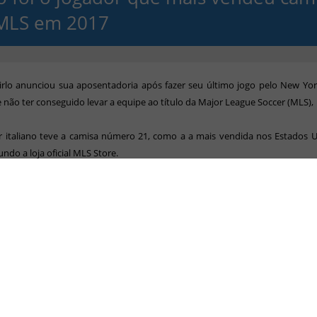
MLS em 2017
rlo anunciou sua aposentadoria após fazer seu último jogo pelo New Yor
 não ter conseguido levar a equipe ao título da Major League Soccer (MLS),
r italiano teve a camisa número 21, como a a mais vendida nos Estados 
undo a loja oficial MLS Store.
a Pirlo (New York City FC)
n Morris (Seattle Sounders)
Harrison (New York City FC)
ás Lodeiro (Seattle Sounders)
 Valeri (Portland Timbers)
Villa – (New York City FC)
(Orlando City)
 Dempsey (Seattle Sounders)