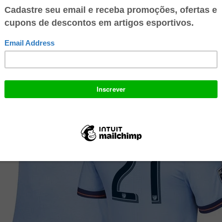
ni dos Santos (Los Angeles Galaxy)
ley Wright-Phillips (New York Red Bulls)