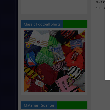
9 – Giova
10 – Brad
Classic Football Shirts
Matérias Recentes