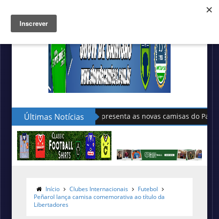
Últimas Notícias
Sudu apresenta as novas camisas do País de Gales
Início
Clubes Internacionais
Futebol
Peñarol lança camisa comemorativa ao título da
Libertadores