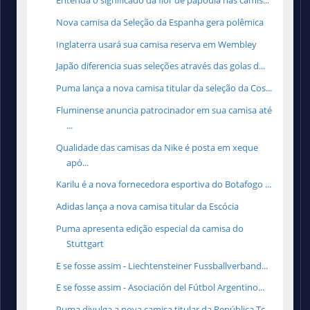
Entenda o significado da flor de papoula nas camis...
Nova camisa da Seleção da Espanha gera polêmica
Inglaterra usará sua camisa reserva em Wembley
Japão diferencia suas seleções através das golas d...
Puma lança a nova camisa titular da seleção da Cos...
Fluminense anuncia patrocinador em sua camisa até
...
Qualidade das camisas da Nike é posta em xeque
apó...
Karilu é a nova fornecedora esportiva do Botafogo ...
Adidas lança a nova camisa titular da Escócia
Puma apresenta edição especial da camisa do
Stuttgart
E se fosse assim - Liechtensteiner Fussballverband...
E se fosse assim - Asociación del Fútbol Argentino...
Puma divulga a nova camisa titular da República Tc...