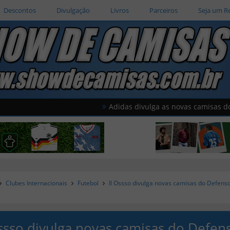
Descontos
Divulgação
Livros
Parceiros
Seja um R
Adidas divulga as novas camisas do América do 
Clubes Internacionais
Futebol
Il Ossso divulga novas camisas do Defens
Ossso divulga novas camisas do Defen