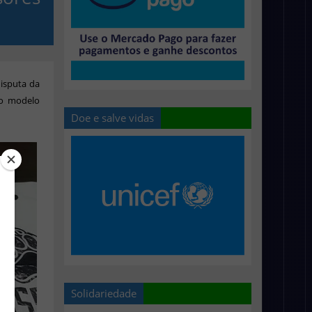
isputa da
 o modelo
Doe e salve vidas
Solidariedade