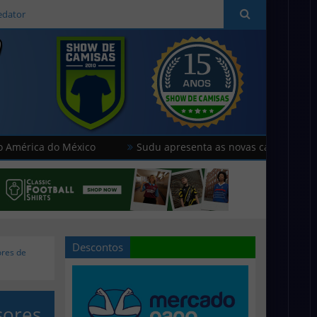
edator
México
Sudu apresenta as novas camisas do País de Gales
Descontos
ores de
sores