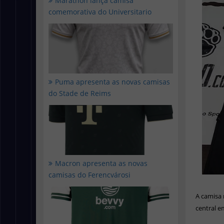
Marathon lança camisa
comemorativa do Universitario
Puma apresenta as novas camisas
do Stade de Reims
Macron apresenta as novas
camisas do Ferencvárosi
A camisa 
central e