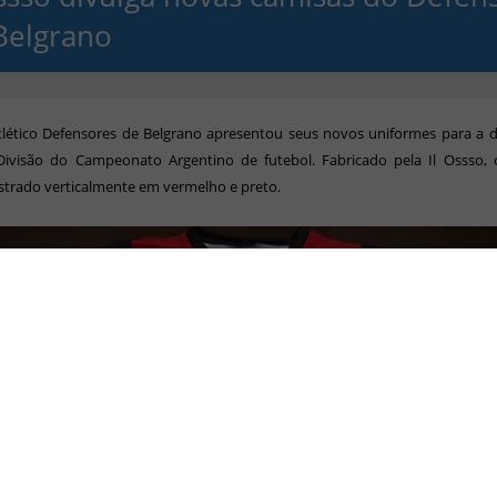
Belgrano
tlético Defensores de Belgrano apresentou seus novos uniformes para a d
 Divisão do Campeonato Argentino de futebol. Fabricado pela Il Ossso,
 listrado verticalmente em vermelho e preto.