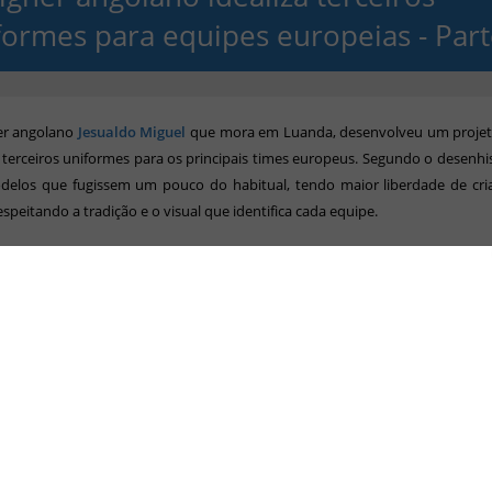
formes para equipes europeias - Part
er angolano
Jesualdo Miguel
que mora em Luanda, desenvolveu um projet
 terceiros uniformes para
os principais times europeus.
Segundo o desenhis
odelos que fugissem um pouco do habitual, tendo maior liberdade de cri
speitando a tradição e o visual que identifica cada equipe.
rte 01
- Arsenal, Atlético de Madrid, Barcelona, Bayern de Munique, Benfica
ay, Juventus e Lyon.
arte 02
- Manchester City, Manchester United, Porto, PSG, PSV, Real Madr
 Wolfburg e Zenit.