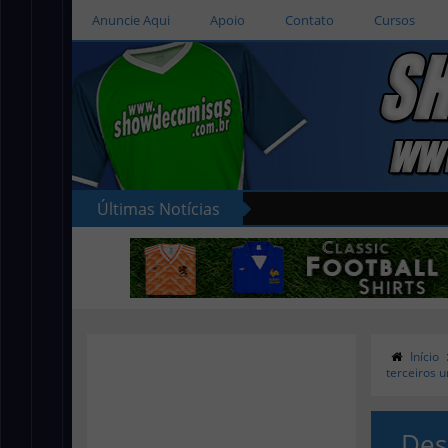
Anuncie Aqui
Apoio
Contato
Cursos
Últimas Notícias
Início
terceiros 
Des