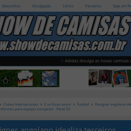
Descontos
Divulgação
Livros
Parceiros
Seja um R
Adidas divulga as novas camisas do América 
Clubes Internacionais
E se fosse assim
Futebol
Designer angolano ide
uniformes para equipes europeias - Parte 02
igner angolano idealiza terceiros