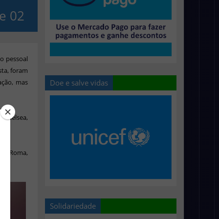
e 02
o pessoal
ta, foram
Doe e salve vidas
ação, mas
, Chelsea,
id, Roma,
Solidariedade