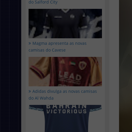
do Salford City
Magma apresenta as novas
camisas do Cavese
Adidas divulga as novas camisas
do Al Wahda