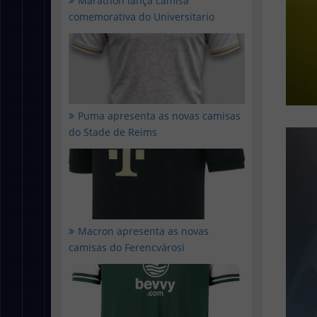
Marathon lança camisa
comemorativa do Universitario
Puma apresenta as novas camisas
do Stade de Reims
Macron apresenta as novas
camisas do Ferencvárosi