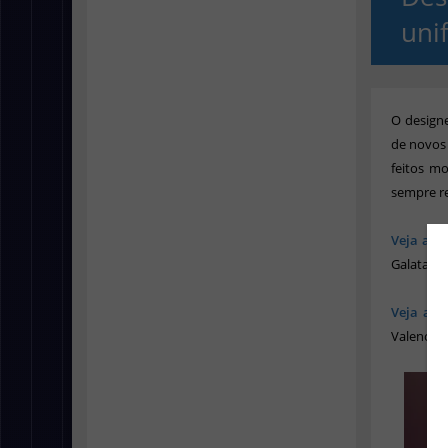
uni
O design
de novos
feitos m
sempre re
Veja a Pa
Galatasar
Veja a P
Valencia,