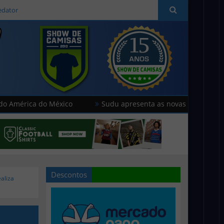
edator
do México
Sudu apresenta as novas camisas do País de Ga
Descontos
aliza