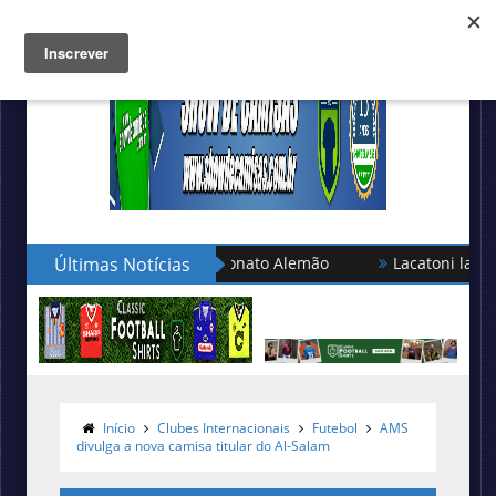
eção turca no Campeonato Alemão
Últimas Notícias
Lacatoni lança as novas
Início
Clubes Internacionais
Futebol
AMS
divulga a nova camisa titular do Al-Salam