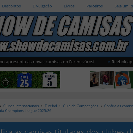
Descontos
Divulgação
Livros
Parceiros
Seja um R
ta as novas camisas do Ferencvárosi
Reebok apresenta as
Clubes Internacionais
Futebol
Guia de Competições
Confira as camisa
 da Champions League 2025/26
fira as camisas titulares dos clubes d