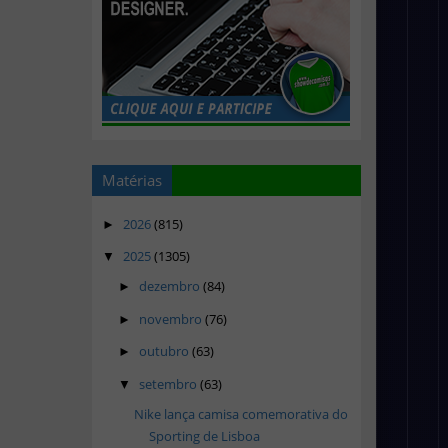
Matérias
2026
(815)
►
2025
(1305)
▼
dezembro
(84)
►
novembro
(76)
►
outubro
(63)
►
setembro
(63)
▼
Nike lança camisa comemorativa do
Sporting de Lisboa