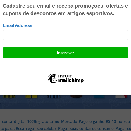
 conta digital 100% gratuita no Mercado Pago e ganhe R$ 10 no seu
o para: Recarregar seu celular, Pagar suas contas de consumo, Pagar c