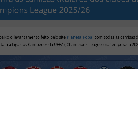
mpions League 2025/26
baixo o levantamento feito pelo site
Planeta Fobal
com
todas as camisas d
utam a Liga dos Campeões da UEFA ( Champions League ) na temporada 202