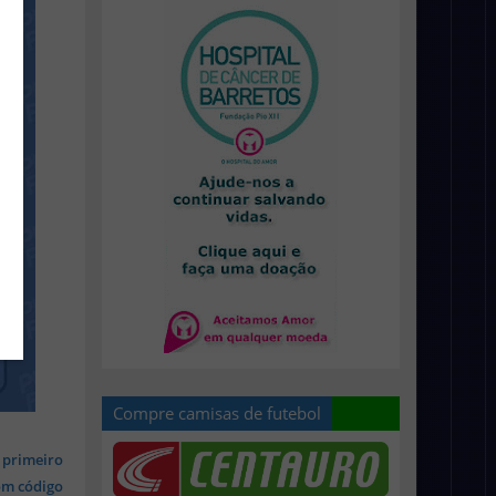
Compre camisas de futebol
 primeiro
om código