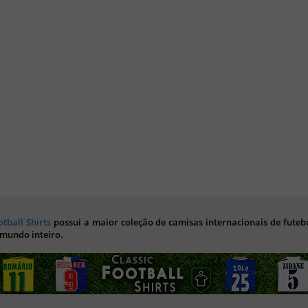
otball Shirts
possui a maior coleção de camisas internacionais de futebo
 mundo inteiro.