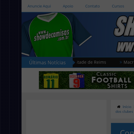
Anuncie Aqui
Apoio
Contato
Cursos
senta as novas camisas do Stade de Reims
Últimas Notícias
Macron apresen
Início
dos clubes
Con