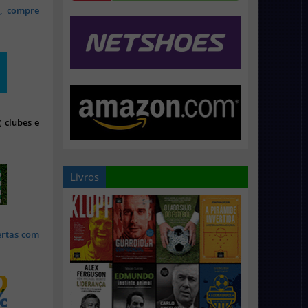
s, compre
 clubes e
Livros
ertas com