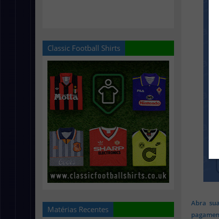
Classic Football Shirts
Abra sua
Matérias Recentes
pagament