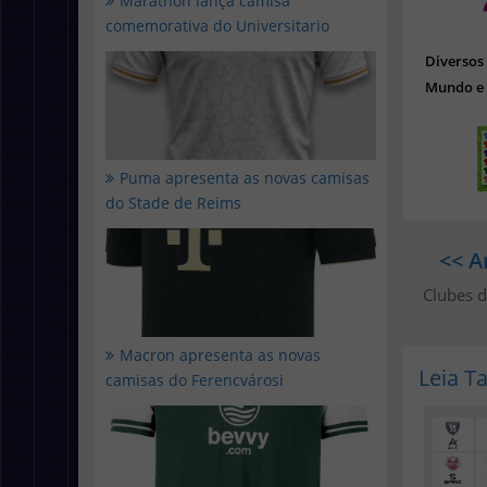
Marathon lança camisa
comemorativa do Universitario
Diverso
Mundo e 
Puma apresenta as novas camisas
do Stade de Reims
<< A
Clubes 
Macron apresenta as novas
Leia 
camisas do Ferencvárosi