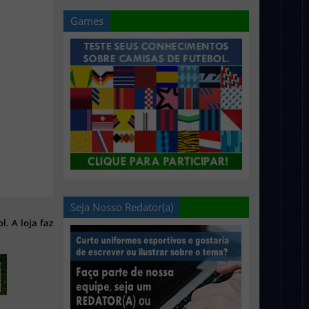
Games
Seja Nosso Redator(a)
l. A loja faz