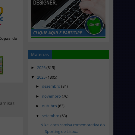
 Copas do
Matérias
2026
(815)
►
2025
(1305)
▼
dezembro
(84)
►
>
novembro
(76)
►
camisas
outubro
(63)
►
setembro
(63)
▼
Nike lança camisa comemorativa do
Sporting de Lisboa