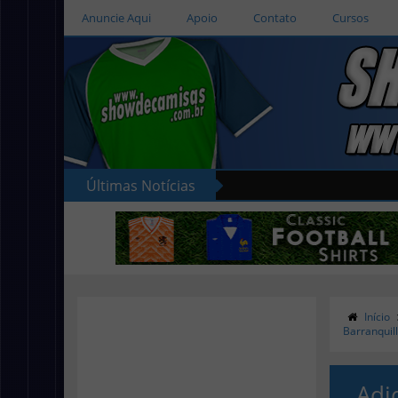
Anuncie Aqui
Apoio
Contato
Cursos
Últimas Notícias
Início
Barranquil
Adi