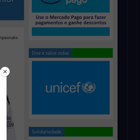
ampeonato
Doe e salve vidas
Solidariedade