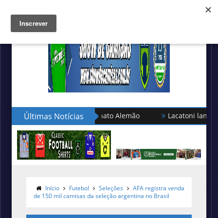
ção turca no Campeonato Alemão
Últimas Notícias
Lacatoni lança as novas c
Início
Futebol
Seleções
AFA registra venda
de 150 mil camisas da seleção argentina no Brasil