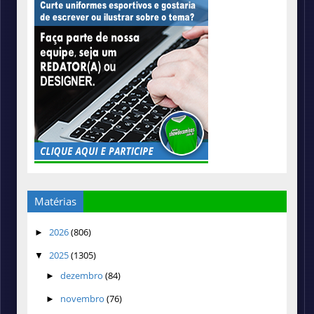
Matérias
2026
(806)
►
2025
(1305)
▼
dezembro
(84)
►
novembro
(76)
►