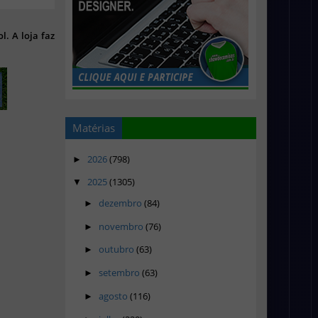
l. A loja faz
Matérias
2026
(798)
►
2025
(1305)
▼
dezembro
(84)
►
novembro
(76)
►
outubro
(63)
►
setembro
(63)
►
agosto
(116)
►