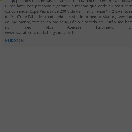
Equipe Show de Camisas, as camisas do Fluminense Umbro são boas, 
Puma fazer boa proposta e garantir a mesma qualidade ou mais, te
concorrência. Copa Paulista de 2007, ida da Final: Linense 1 x 2 Juventus
do YouTube Fábio Machado. Vídeo visto, informem o Manto Juventino
equipe Manto, torcida do Moleque, Fábio e torcida do Fluzão são be
no meu blog Abacate Turbinado. Ender
www.abacateturbinado.blogspot.com.br
Responder