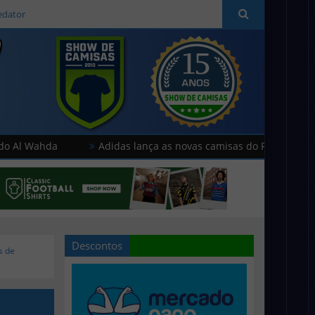
edator
da
Adidas lança as novas camisas do Paris FC
Humm
Descontos
s de