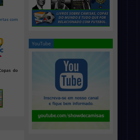
ertas com
YouTube
 Copas do