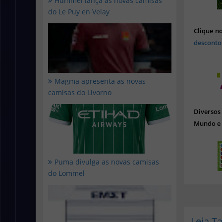
Hummel lança as novas camisas
do Le Puy en Velay
Clique n
desconto
Magma apresenta as novas
camisas do Livorno
Diverso
Mundo e 
Puma divulga as novas camisas
do Lommel
Leia 