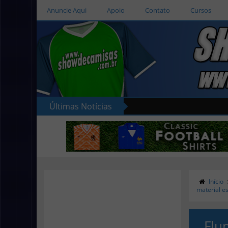
Anuncie Aqui
Apoio
Contato
Cursos
Últimas Notícias
Início
material e
Flu