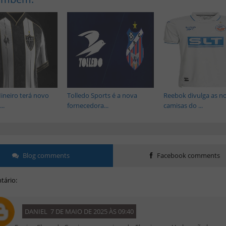
Mineiro terá novo
Tolledo Sports é a nova
Reebok divulga as n
..
fornecedora...
camisas do ...
Blog comments
Facebook comments
ário:
DANIEL
7 DE MAIO DE 2025 ÀS 09:40