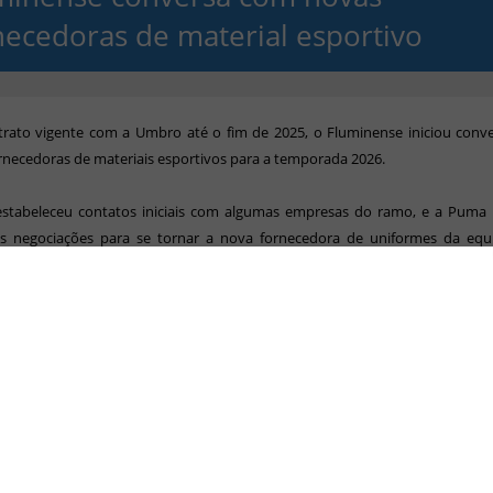
necedoras de material esportivo
rato vigente com a Umbro até o fim de 2025, o Fluminense iniciou conv
rnecedoras de materiais esportivos para a temporada 2026.
estabeleceu contatos iniciais com algumas empresas do ramo, e a Puma 
as negociações para se tornar a nova fornecedora de uniformes da equ
completa
).
os bastidores também houve conversas com a Nike e mais uma terceira for
oi informada.
ense deve aguardar o fim do contrato com a Umbro para oficializar o nov
permanência da Umbro ainda não esteja totalmente descartada e haja pos
 negociações.