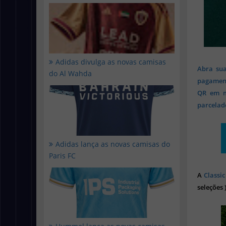
Adidas divulga as novas camisas
Abra sua
do Al Wahda
pagament
QR em mi
parcelado
Adidas lança as novas camisas do
Paris FC
A
Classic
seleções 