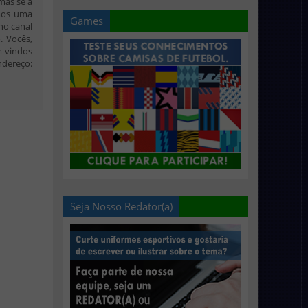
mas se a
mos uma
Games
 no canal
. Vocês,
m-vindos
eço:
Seja Nosso Redator(a)