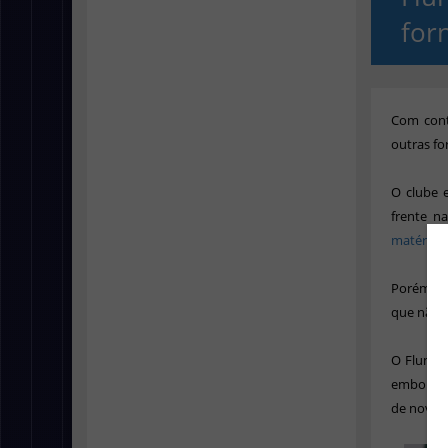
for
Com cont
outras fo
O clube 
frente n
matéria 
Porém, n
que não f
O Flumin
embora a 
de novas