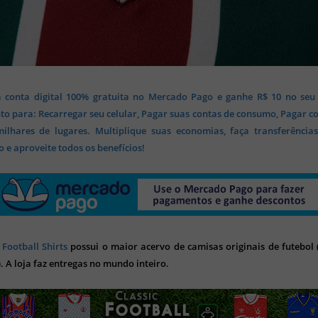
 conta digital 100% gratuita no Mercado Pago e ganhe R$ 10 no seu
o para: Recarregar seu celular, Pagar suas contas de consumo, Pagar c
lhares de lugares. Multiplique suas economias, faça transferência
 e aproveite todos os benefícios!
 Football Shirts
possui o maior acervo de camisas originais de futebol (
). A loja faz entregas no mundo inteiro.