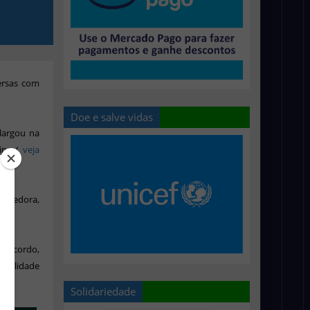
ersas com
Doe e salve vidas
largou na
ipe (
veja
necedora,
o acordo,
sibilidade
Solidariedade