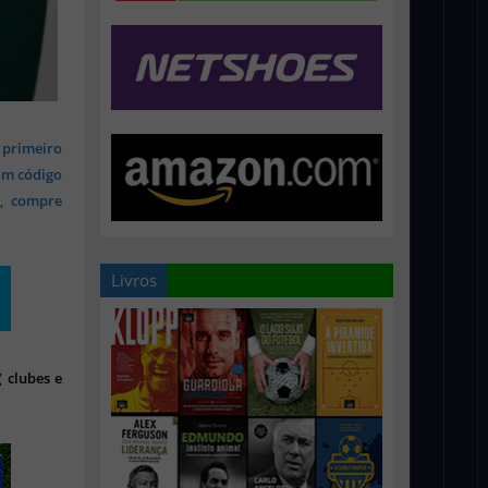
 primeiro
om código
s, compre
Livros
 clubes e