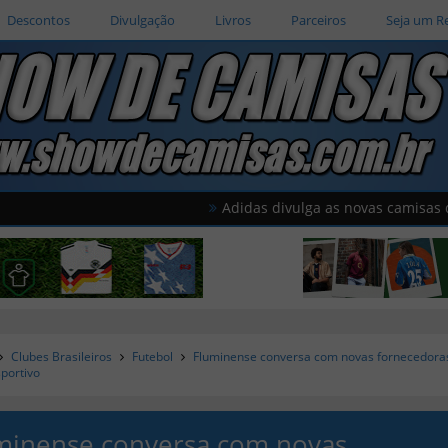
Descontos
Divulgação
Livros
Parceiros
Seja um R
Adidas divulga as novas camisas do Al Wah
Clubes Brasileiros
Futebol
Fluminense conversa com novas fornecedora
sportivo
minense conversa com novas