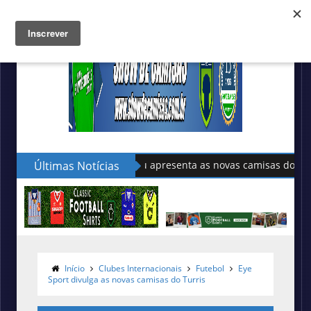
Últimas Notícias
Sudu apresenta as novas camisas do País de Gales
Início
Clubes Internacionais
Futebol
Eye
Sport divulga as novas camisas do Turris