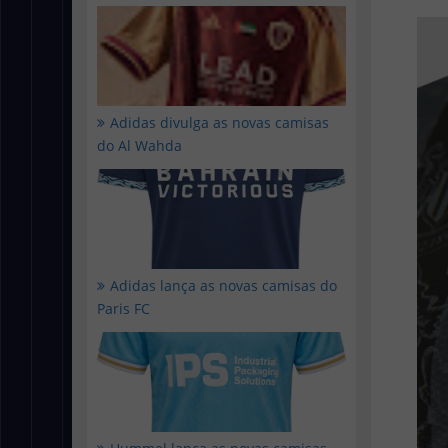
Adidas divulga as novas camisas
do Al Wahda
Adidas lança as novas camisas do
Paris FC