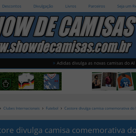
Descontos
Divulgação
Livros
Parceiros
Seja um R
Adidas divulga as novas camisas do Al Wahda
Clubes Internacionais
Futebol
Castore divulga camisa comemorativa do
tore divulga camisa comemorativa d