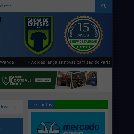
edator
Adidas lança as novas camisas do Paris FC
Hummel lan
Descontos
 Newcastle
o