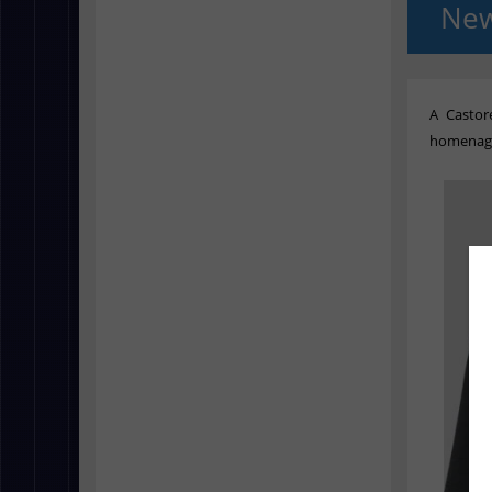
New
A Castor
homenage