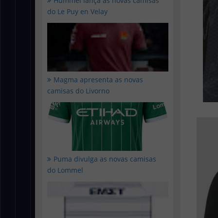
Hummel lança as novas camisas
do Le Puy en Velay
Magma apresenta as novas
camisas do Livorno
Puma divulga as novas camisas
do Lommel