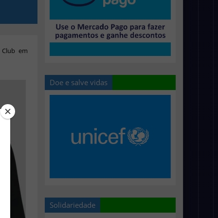
l Club em
Doe e salve vidas
Solidariedade