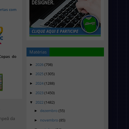
ertas com
Matérias
 Copas do
2026
(798)
►
2025
(1305)
►
2024
(1288)
►
2023
(1450)
►
2022
(1482)
▼
>
dezembro
(55)
►
ampeã da
novembro
(85)
►