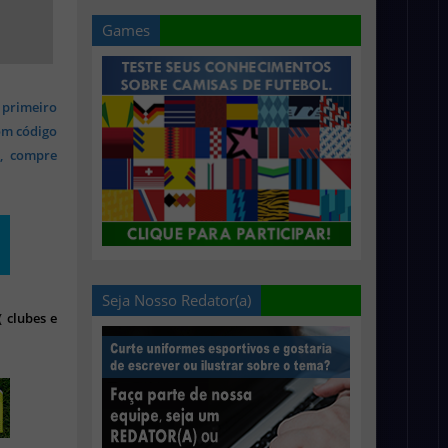
Games
 primeiro
om código
s, compre
Seja Nosso Redator(a)
 clubes e