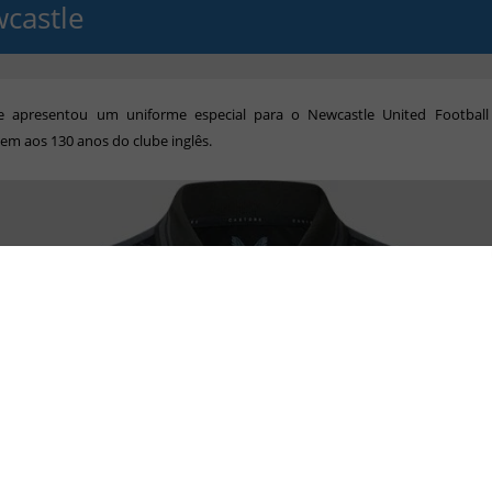
castle
e apresentou um uniforme especial para o Newcastle United Footbal
m aos 130 anos do clube inglês.