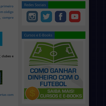
Redes Sociais
 primeiro
om código
s, compre
Cursos e E-Books
 clubes e
ertas com