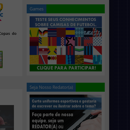
Games
 Copas do
Seja Nosso Redator(a)