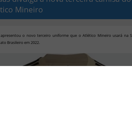
ético Mineiro
 apresentou o novo terceiro uniforme que o Atlético Mineiro usará na S
to Brasileiro em 2022.