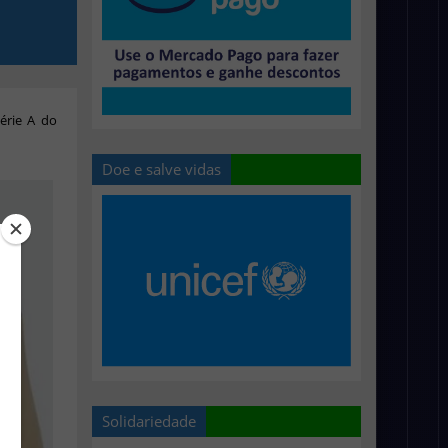
érie A do
Doe e salve vidas
Solidariedade