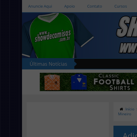
Anuncie Aqui
Apoio
Contato
Cursos
Últimas Notícias
Início
Mineiro
Adi