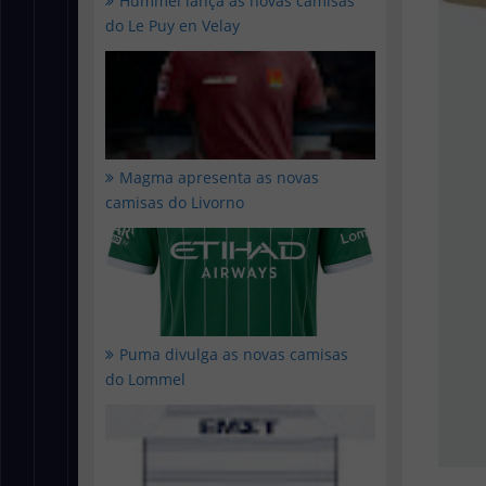
Hummel lança as novas camisas
do Le Puy en Velay
Magma apresenta as novas
camisas do Livorno
Puma divulga as novas camisas
do Lommel