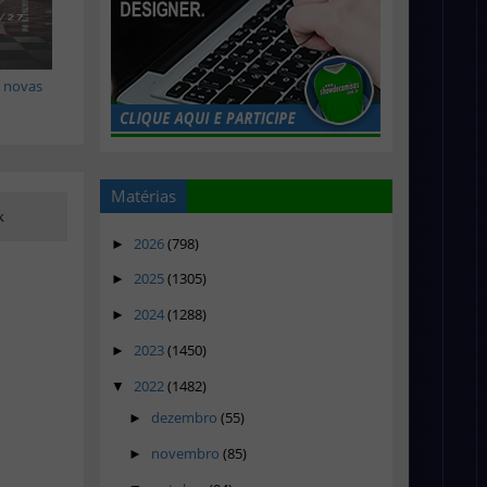
 novas
Matérias
k
2026
(798)
►
2025
(1305)
►
2024
(1288)
►
2023
(1450)
►
2022
(1482)
▼
dezembro
(55)
►
novembro
(85)
►