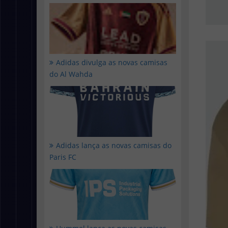
Adidas divulga as novas camisas
do Al Wahda
Adidas lança as novas camisas do
Paris FC