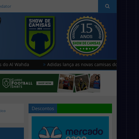
edator
ahda
Adidas lança as novas camisas do Paris FC
Hum
Descontos
tico