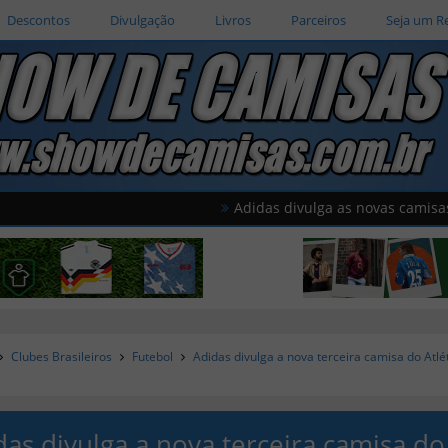
Descontos
Divulgação
Livros
Parceiros
Seja um R
Adidas divulga as novas camisas do Al W
Clubes Brasileiros
Futebol
Adidas divulga a nova terceira camisa do Atlé
das divulga a nova terceira camisa do