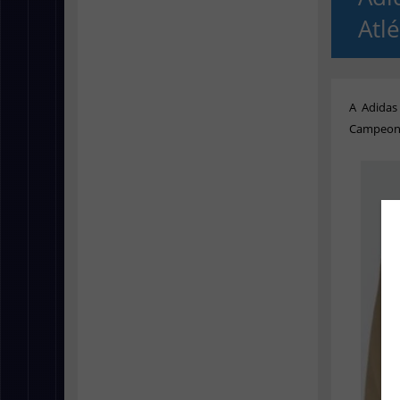
Atl
A Adidas
Campeona