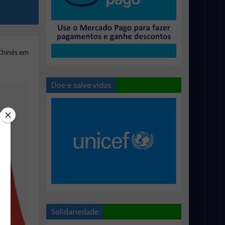
 Chinês em
Doe e salve vidas
Solidariedade