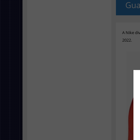
Gua
A Nike di
2022.