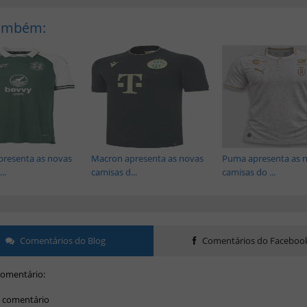
Também:
presenta as novas
Macron apresenta as novas
Puma apresenta as 
..
camisas d...
camisas do ...
Comentários do Blog
Comentários do Faceboo
omentário:
 comentário