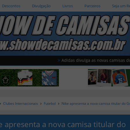
Descontos
Divulgação
Livros
Parceiros
Seja um R
Adidas divulga as novas camisas do América 
Clubes Internacionais
Futebol
Nike apresenta a nova camisa titular do 
e apresenta a nova camisa titular do