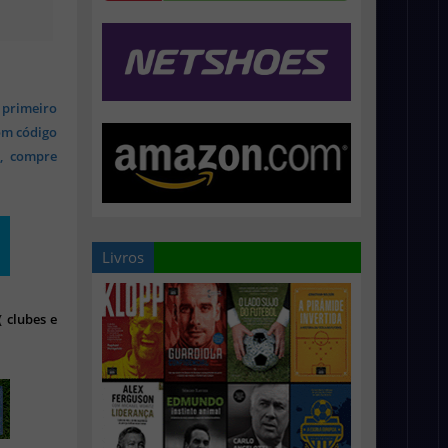
 primeiro
om código
s, compre
Livros
 clubes e