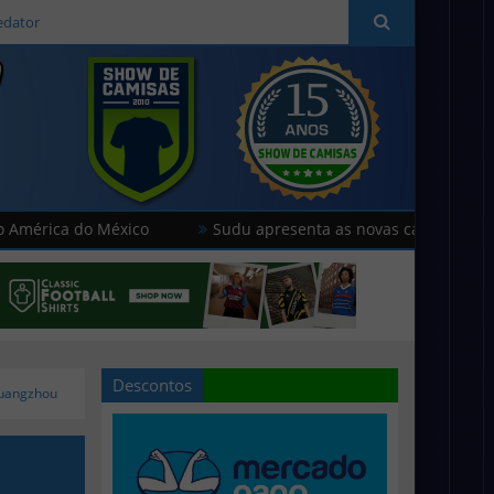
edator
do México
Sudu apresenta as novas camisas do País de Ga
Descontos
Guangzhou