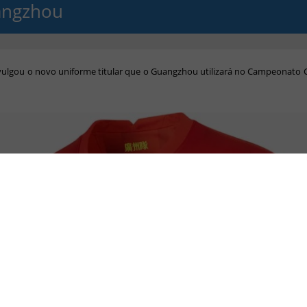
ngzhou
vulgou o novo uniforme titular que o Guangzhou utilizará no Campeonato