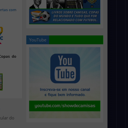
ertas com
YouTube
 Copas do
>
tular do