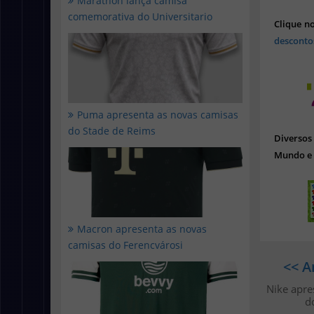
Marathon lança camisa
comemorativa do Universitario
Clique n
desconto
Puma apresenta as novas camisas
do Stade de Reims
Diverso
Mundo e 
Macron apresenta as novas
camisas do Ferencvárosi
<< A
Nike apre
d