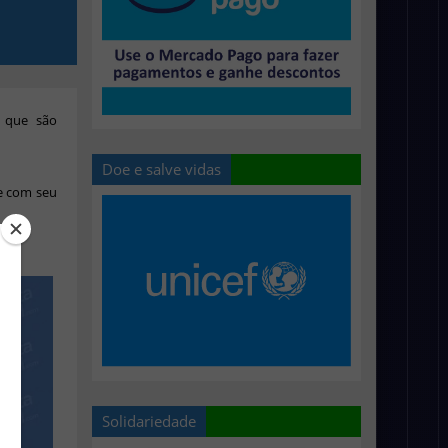
 que são
Doe e salve vidas
e com seu
Solidariedade