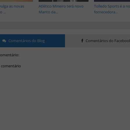
vulga as novas
Atlético Mineiro terá novo
Tolledo Sports é a n
 ...
Manto da...
fornecedora...
Comentários do Blog
Comentários do Faceboo
omentário:
 comentário