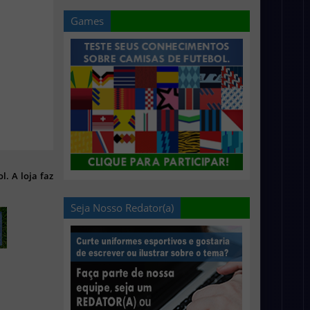
Games
l. A loja faz
Seja Nosso Redator(a)