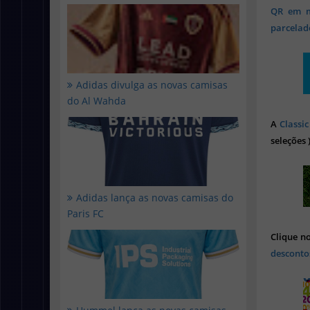
QR em mi
parcelado
Adidas divulga as novas camisas
do Al Wahda
A
Classic
seleções 
Adidas lança as novas camisas do
Paris FC
Clique n
desconto