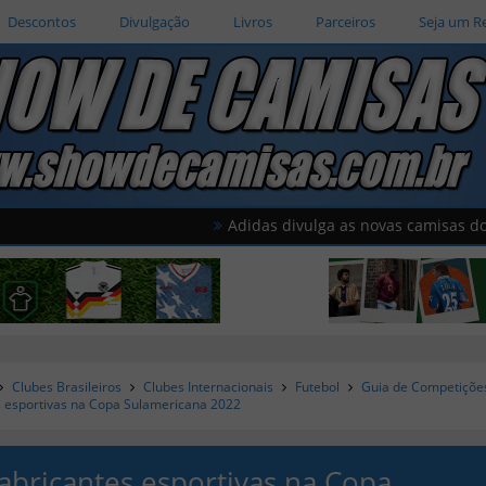
Descontos
Divulgação
Livros
Parceiros
Seja um R
Adidas divulga as novas camisas do Al Wahd
Clubes Brasileiros
Clubes Internacionais
Futebol
Guia de Competiçõe
s esportivas na Copa Sulamericana 2022
fabricantes esportivas na Copa