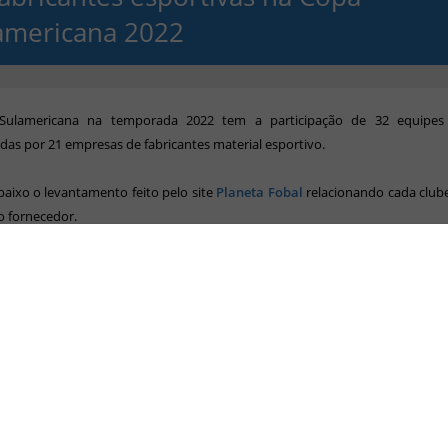
americana 2022
Sulamericana na temporada 2022 tem a participação de 32 equipes
das por 21 empresas de fabricantes material esportivo.
baixo o levantamento feito pelo site
Planeta Fobal
relacionando cada club
o fornecedor.