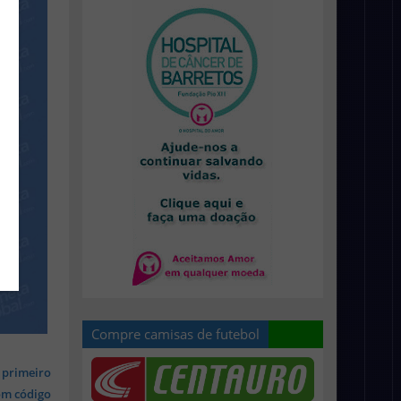
Compre camisas de futebol
 primeiro
om código