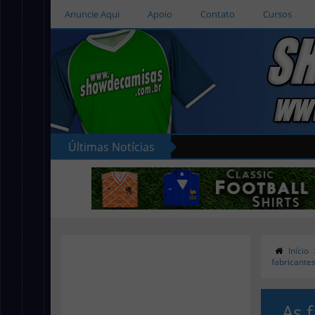
Anuncie Aqui
Apoio
Contato
Cursos
Últimas Notícias
Início
fabricante
As 