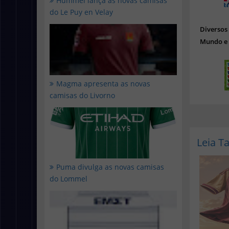
Hummel lança as novas camisas
do Le Puy en Velay
Diverso
Mundo e 
Magma apresenta as novas
camisas do Livorno
Leia 
Puma divulga as novas camisas
do Lommel