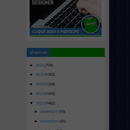
Matérias
2026
(798)
►
2025
(1305)
►
2024
(1288)
►
2023
(1450)
►
2022
(1482)
▼
dezembro
(55)
►
novembro
(85)
►