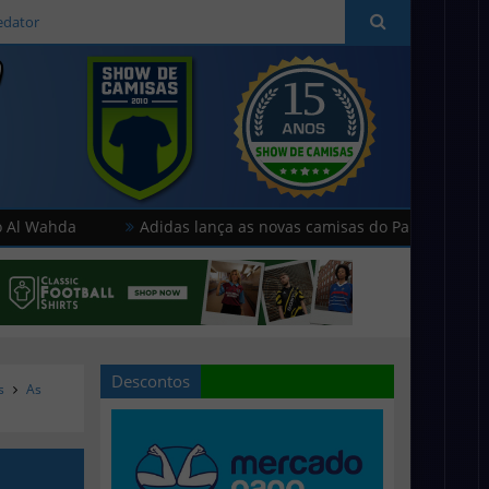
edator
a
Adidas lança as novas camisas do Paris FC
Hummel
Descontos
s
As