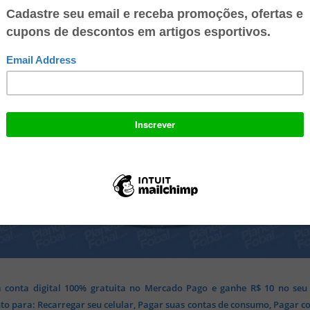
 conta digital 100% gratuita no Mercado Pago e ganhe R$ 10 no seu
o para: Recarregar seu celular, Pagar suas contas de consumo, Pagar c