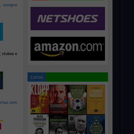
s, compre
 clubes e
Livros
ertas com