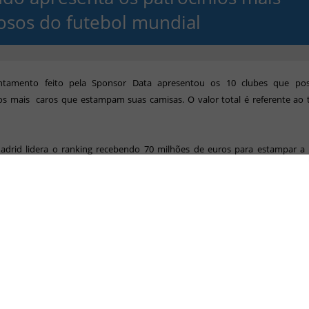
iosos do futebol mundial
ntamento feito pela Sponsor Data apresentou os 10 clubes que po
ios mais caros que estampam suas camisas. O valor total é referente ao
adrid lidera o ranking recebendo 70 milhões de euros para estampar a
 O segundo lugar pertence ao Paris Saint-Germain com o patrocínio máster
ovo acordo entre o Barcelona e o Spotify, o clube espanhol passa para a fig