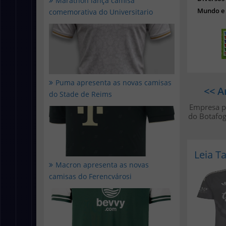
Marathon lança camisa
Mundo e 
comemorativa do Universitario
Puma apresenta as novas camisas
<< A
do Stade de Reims
Empresa p
do Botafogo
Leia 
Macron apresenta as novas
camisas do Ferencvárosi