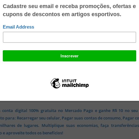
 conta digital 100% gratuita no Mercado Pago e ganhe R$ 10 no seu
o para: Recarregar seu celular, Pagar suas contas de consumo, Pagar c
lhares de lugares. Multiplique suas economias, faça transferência
 e aproveite todos os benefícios!