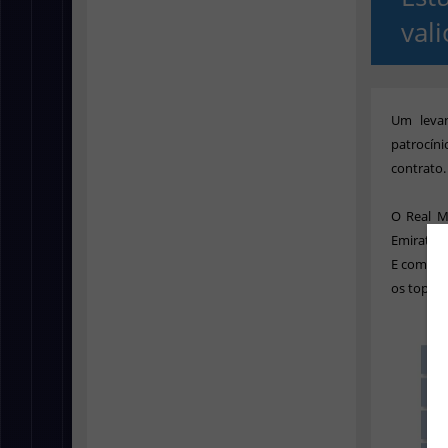
val
Um leva
patrocín
contrato.
O Real M
Emirates.
E com o n
os top 3.