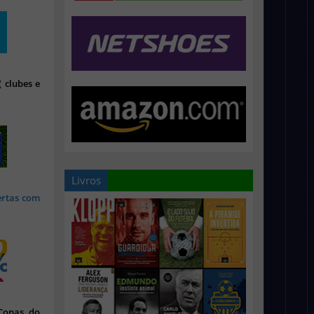
 clubes e
Livros
ertas com
 Copas do