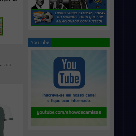
YouTube
>
sas do