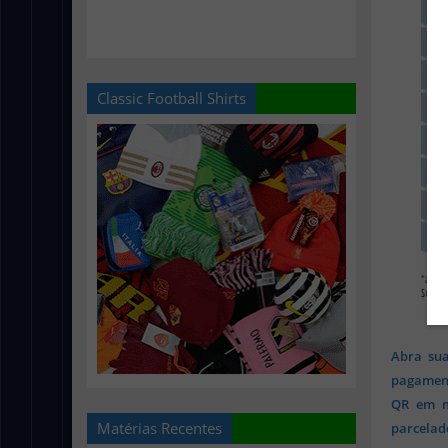
Classic Football Shirts
Abra sua
pagament
QR em mi
Matérias Recentes
parcelado