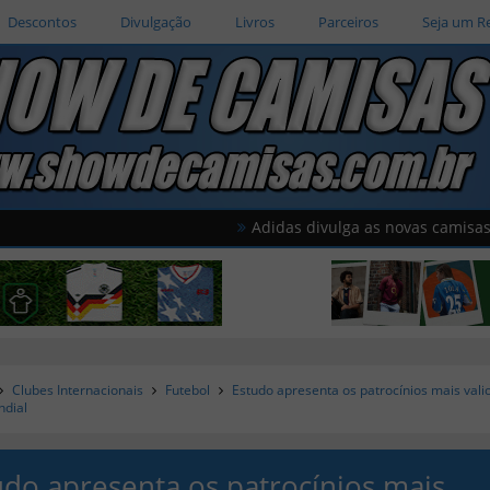
Descontos
Divulgação
Livros
Parceiros
Seja um R
Adidas divulga as novas camisas do Amér
Clubes Internacionais
Futebol
Estudo apresenta os patrocínios mais vali
ndial
udo apresenta os patrocínios mais