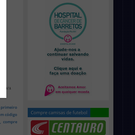
 primeiro
Compre camisas de futebol
om código
s, compre