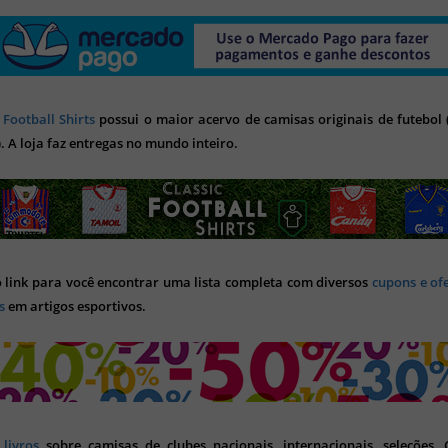
 Football Shirts
possui o maior acervo de camisas originais de futebol (
). A loja faz entregas no mundo inteiro.
o link para você encontrar uma lista completa com diversos
cupons e of
s
em artigos esportivos.
s
livros
sobre camisas de clubes nacionais, internacionais, seleções,