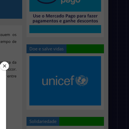
ssuem os
 tempo de
Doe e salve vidas
 marca da
 da Accor.
urar entre
Solidariedade