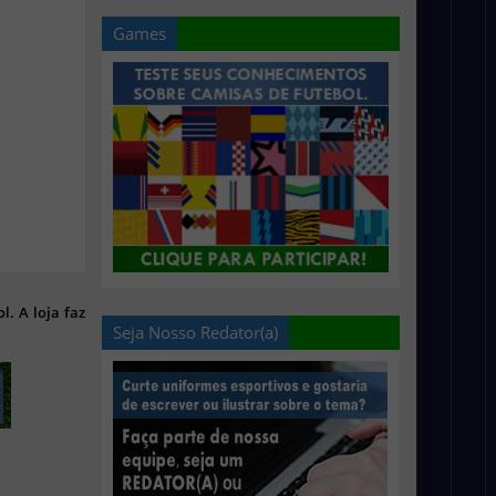
Games
l. A loja faz
Seja Nosso Redator(a)