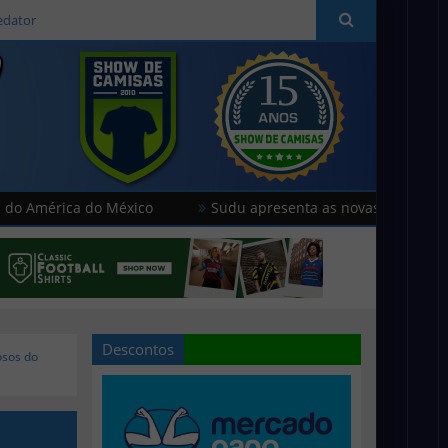
edator
ica do México
Sudu apresenta as novas camisas do País d
Descontos
osos do