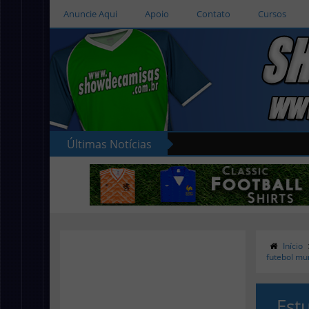
Anuncie Aqui
Apoio
Contato
Cursos
Últimas Notícias
Início
futebol mu
Est