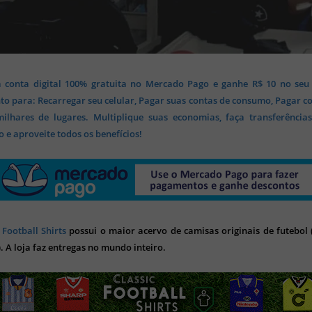
 conta digital 100% gratuita no Mercado Pago e ganhe R$ 10 no seu
o para: Recarregar seu celular, Pagar suas contas de consumo, Pagar c
lhares de lugares. Multiplique suas economias, faça transferência
 e aproveite todos os benefícios!
 Football Shirts
possui o maior acervo de camisas originais de futebol (
). A loja faz entregas no mundo inteiro.