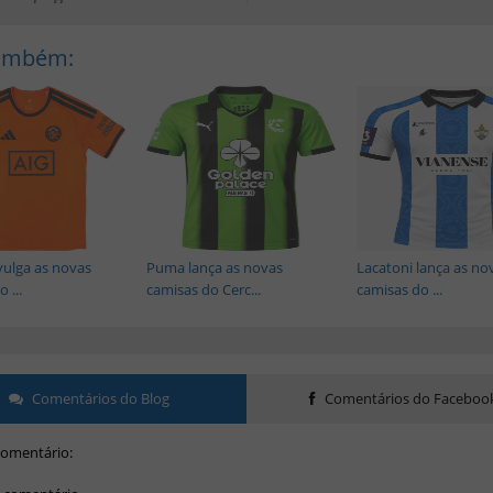
Também:
vulga as novas
Puma lança as novas
Lacatoni lança as no
 ...
camisas do Cerc...
camisas do ...
Comentários do Blog
Comentários do Faceboo
omentário: