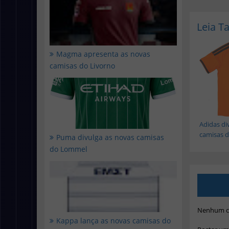
Leia 
Magma apresenta as novas
camisas do Livorno
Adidas di
camisas do
Puma divulga as novas camisas
do Lommel
Nenhum c
Kappa lança as novas camisas do