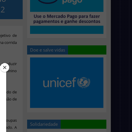
22
jetivo de
ma corrida
Doe e salve vidas
e produzir
 feminino
 parado de
decisão de
ar roupas
Solidariedade
selado. A