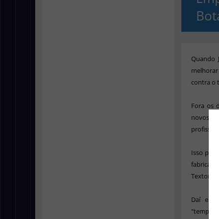
Bot
Quando J
melhorar 
contra o
Fora os d
novos un
profissio
Isso porq
fabricar 
Textor.
Daí em d
"temporá