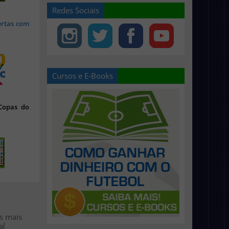
Redes Sociais
ertas com
Cursos e E-Books
 Copas do
>
os mais
al