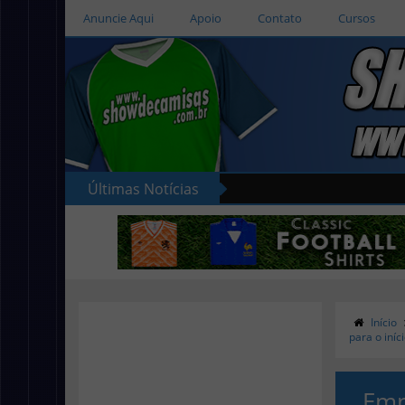
Anuncie Aqui
Apoio
Contato
Cursos
Últimas Notícias
Início
para o iníc
Emp