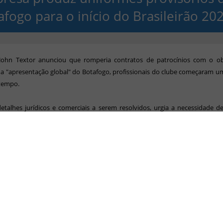
afogo para o início do Brasileirão 20
ohn Textor anunciou que romperia contratos de patrocínios com o ob
a "apresentação global" do Botafogo, profissionais do clube começaram u
 tempo.
etalhes jurídicos e comerciais a serem resolvidos, urgia a necessidade d
iformes para todas as categorias e divisões do clube: masculino e
nais, além das categorias de base e comissões técnicas.
ue a Kappa, fornecedora de material esportivo até o fim de 2021, já havia
as peças, e a Volt, que assumiria em 2022, teve o vínculo desfeito a partir da 
iante, o departamento de marketing alvinegro começou a viabiliz
rias": ou seja, que serão usadas até o acordo com uma nova marca ser 