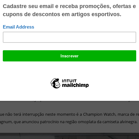
ão corresponde a uma marca própria e não chegará às lojas.
 contratada para realizar o serviço junto com o Botafogo foi a Wēv, especi
de marcas - na prática, é uma plataforma que conecta marcas a pessoas.
mpresa, Gabriel Garcia, um projeto tradicional para produzir um uniform
 média, nove meses.
o Botafogo, o curto tempo à disposição exigia que tudo fosse viabilizado e
desenho dos uniformes até escolha de tecidos, produção de emblemas, et
 que compõem cada peça.
rmes chegam "lisos" ao Botafogo, que, posteriormente, faz a impr
adores diretamente nas peças. Ainda não há definição sobre quais a
no novo uniforme, já que os acordos estão sendo revistos comercial e jurid
que não terá interrupção neste momento é a Champion Watch, marca de re
gnum, que anunciou patrocínio na região omoplata da camiseta alvinegra.