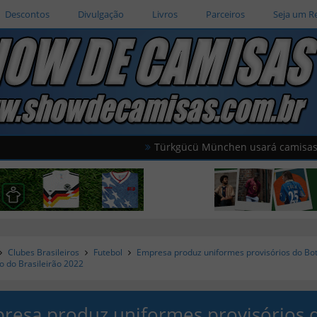
Descontos
Divulgação
Livros
Parceiros
Seja um R
Türkgücü München usará camisas oficiais d
Clubes Brasileiros
Futebol
Empresa produz uniformes provisórios do Bo
io do Brasileirão 2022
resa produz uniformes provisórios 