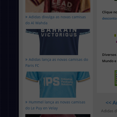
Clique n
Adidas divulga as novas camisas
desconto
do Al Wahda
Diverso
Adidas lança as novas camisas do
Mundo e 
Paris FC
<< A
Hummel lança as novas camisas
do Le Puy en Velay
Adidas d