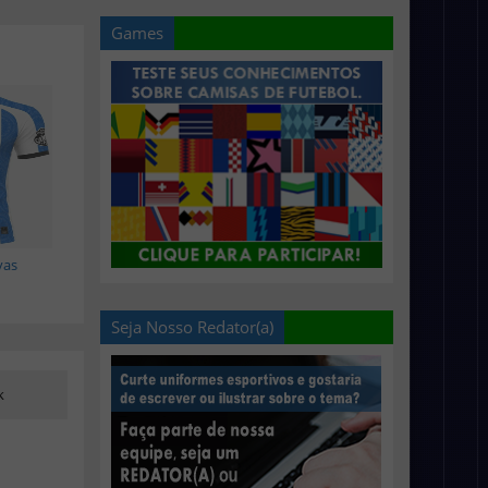
Games
vas
Seja Nosso Redator(a)
k