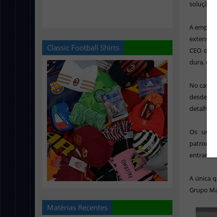
solução n
A empresa
extensão 
Classic Football Shirts
CEO da e
dura, em
No caso d
desde o 
detalhes
Os unifo
patrocin
entrarão 
A única 
Grupo Ma
Matérias Recentes