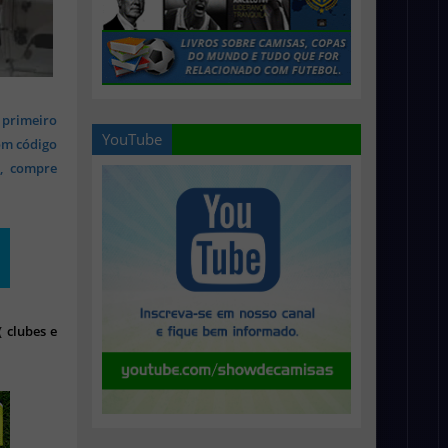
 primeiro
YouTube
om código
s, compre
 clubes e