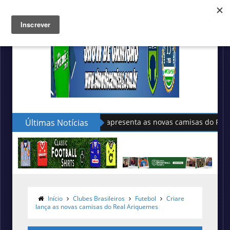
Últimas Notícias
Sudu apresenta as novas camisas do País de Gales
Início
Clubes Brasileiros
Futebol
Criare
lança as novas camisas do Real Ariquemes