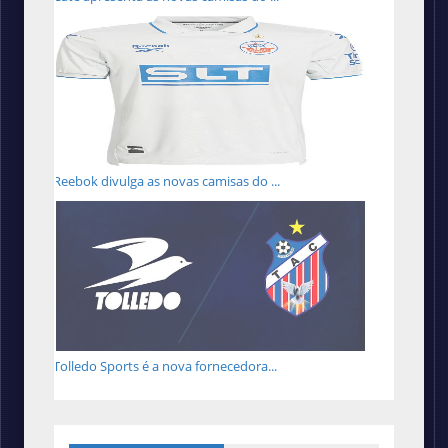
Reebok divulga as novas camisas do ...
Tolledo Sports é a nova fornecedora...