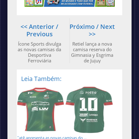
<< Anterior /
Próximo / Next
Previous
>>
Ícone Sports divulga
Retiel lança a nova
as novas camisas da
camisa reserva do
Desportiva
Gimnasia y Esgrima
Ferroviária
de Jujuy
Leia Também:
Catê apresenta as novas camisas do ...