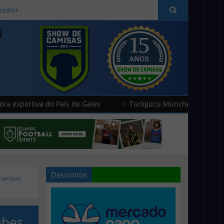
edator
tiva do País de Gales
Türkgücü München usará camisas ofi
Descontos
 camisas
ubes