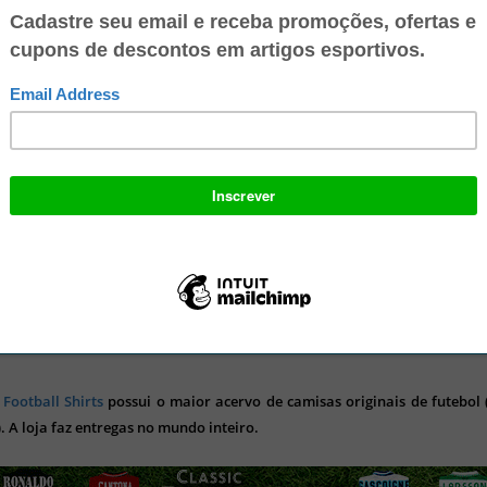
 conta digital 100% gratuita no Mercado Pago e ganhe R$ 10 no seu
o para: Recarregar seu celular, Pagar suas contas de consumo, Pagar c
lhares de lugares. Multiplique suas economias, faça transferência
 e aproveite todos os benefícios!
 Football Shirts
possui o maior acervo de camisas originais de futebol (
). A loja faz entregas no mundo inteiro.