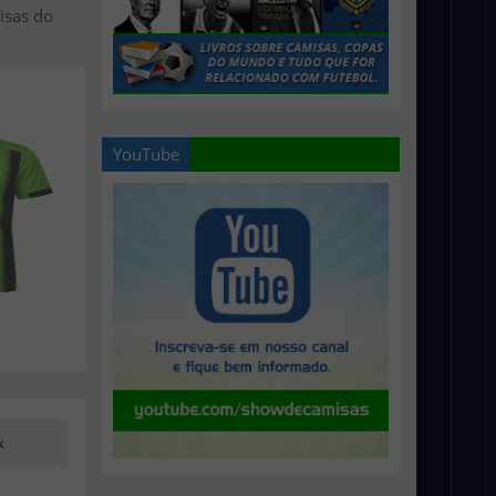
isas do
YouTube
k