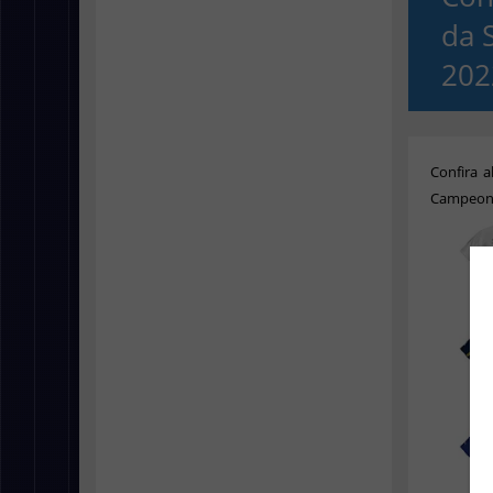
da 
202
Confira 
Campeona