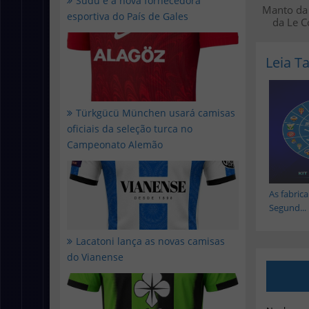
Sudu é a nova fornecedora
Manto da 
esportiva do País de Gales
da Le C
Leia 
Türkgücü München usará camisas
oficiais da seleção turca no
Campeonato Alemão
As fabric
Segund...
Lacatoni lança as novas camisas
do Vianense