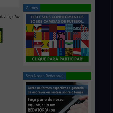
Games
l. A loja faz
Seja Nosso Redator(a)