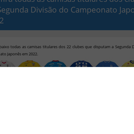
Segunda Divisão do Campeonato Jap
2
abaixo
todas as camisas titulares dos 22 clubes que disputam a Segunda D
to Japonês em 2022.