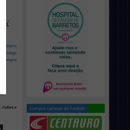
 primeiro
om código
s, compre
 clubes e
Compre camisas de futebol