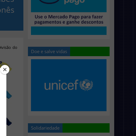
onês
ivisão do
Doe e salve vidas
Solidariedade