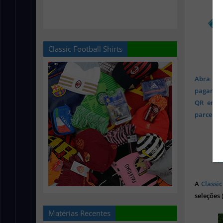
Classic Football Shirts
Abra sua
pagament
QR em mi
parcelado
A
Classic
seleções 
Matérias Recentes