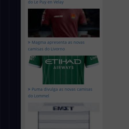
do Le Puy en Velay
Magma apresenta as novas
camisas do Livorno
Puma divulga as novas camisas
do Lommel