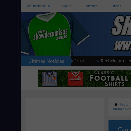
Anuncie Aqui
Apoio
Contato
Cursos
Últimas Notícias
Reebok apresenta as no
Início
titulares 
Con