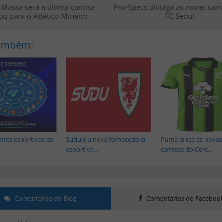
Massa será a última camisa
Pro-Specs divulga as novas cam
oq para o Atlético Mineiro
FC Seoul
Também:
antes esportivas da
Sudu é a nova fornecedora
Puma lança as novas
esportiva...
camisas do Cerc...
Comentários do Blog
Comentários do Faceboo