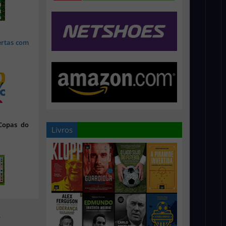
ertas com
 Copas do
Livros
>