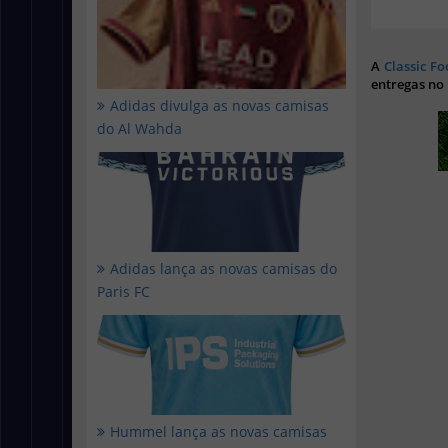
A
Classic Fo
entregas no
Adidas divulga as novas camisas
do Al Wahda
Adidas lança as novas camisas do
Paris FC
Hummel lança as novas camisas