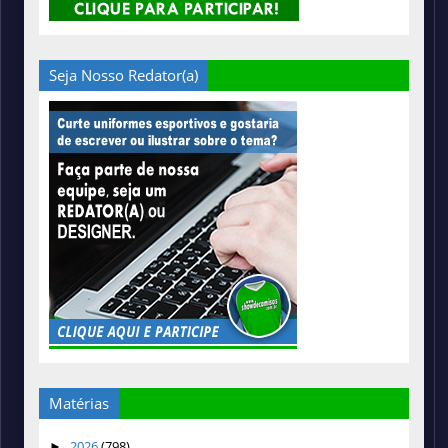
Seja Nosso Redator(a)
Matérias
2026
(798)
►