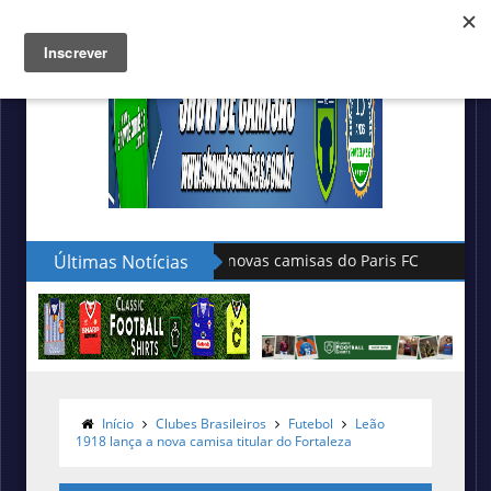
Últimas Notícias
Hummel lança as novas camisas do Le
Início
Clubes Brasileiros
Futebol
Leão
1918 lança a nova camisa titular do Fortaleza