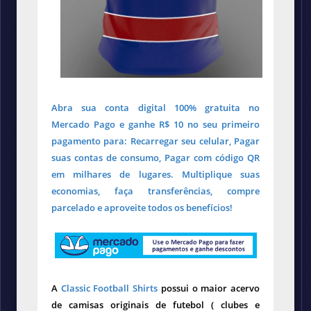
Abra sua conta digital 100% gratuita no
Mercado Pago e ganhe R$ 10 no seu primeiro
pagamento para: Recarregar seu celular, Pagar
suas contas de consumo, Pagar com código QR
em milhares de lugares. Multiplique suas
economias, faça transferências, compre
parcelado e aproveite todos os benefícios!
A
Classic Football Shirts
possui o maior acervo
de camisas originais de futebol ( clubes e