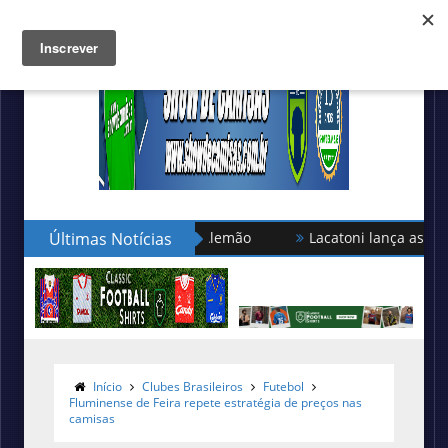
Últimas Notícias
Lacatoni lança as novas camis
Início
Clubes Brasileiros
Futebol
Fluminense de Feira repete estratégia de preços nas
camisas