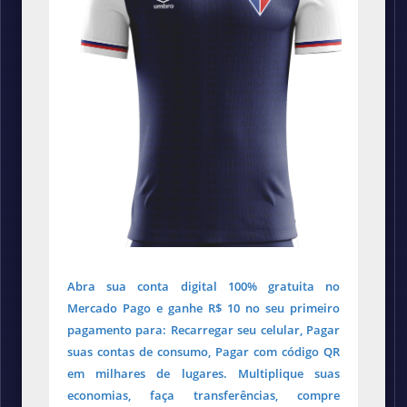
Abra sua conta digital 100% gratuita no
Mercado Pago e ganhe R$ 10 no seu primeiro
pagamento para: Recarregar seu celular, Pagar
suas contas de consumo, Pagar com código QR
em milhares de lugares. Multiplique suas
economias, faça transferências, compre