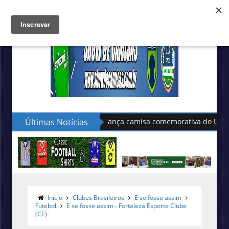
Últimas Notícias
Marathon lança camisa comemorativa do Universitario
Início
Clubes Brasileiros
E se fosse assim
Futebol
E se fosse assim - Fortaleza Esporte Clube
(CE)