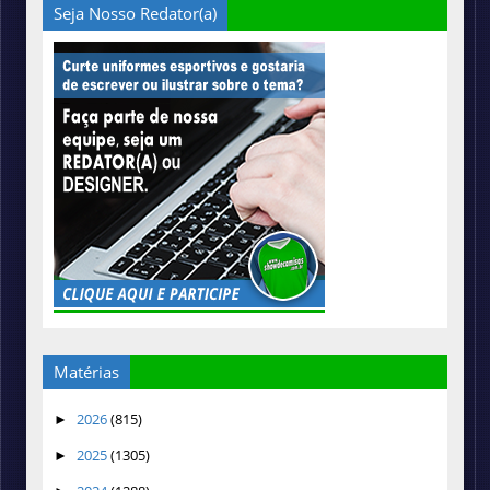
Seja Nosso Redator(a)
Matérias
2026
(815)
►
2025
(1305)
►