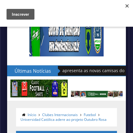
Últimas Notícias
Sudu apresenta as novas camisas do País de Gales
Início
Clubes Internacionais
Futebol
Universidad Católica adere ao projeto Outubro Rosa