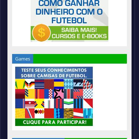
Games