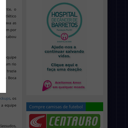
lmente, o
e Atlético
ilizava as
idiram por
oca acabou
em equipe
lo, um rio
o e trazia
am o Boca
ockups
, os
 a equipe
Compre camisas de futebol
lassudos,