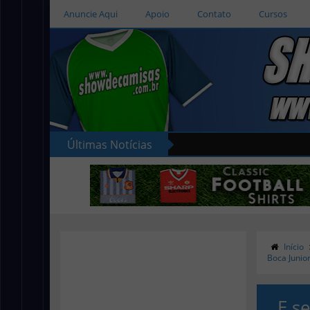
Anuncie Aqui
Apoio
Contato
Cursos
Últimas Notícias
Início
Boca Junior
E s