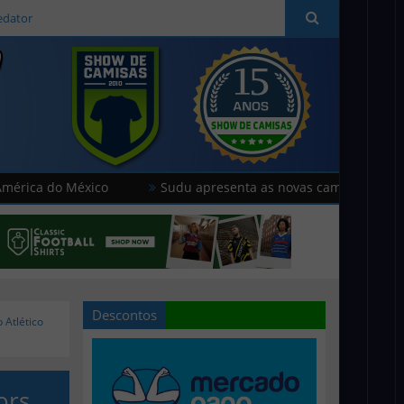
edator
 México
Sudu apresenta as novas camisas do País de Gales
Descontos
 Atlético
ors