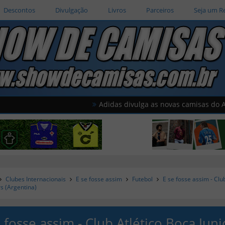
Descontos
Divulgação
Livros
Parceiros
Seja um R
Adidas divulga as novas camisas do América do
Clubes Internacionais
E se fosse assim
Futebol
E se fosse assim - Club
s (Argentina)
e fosse assim - Club Atlético Boca Juni