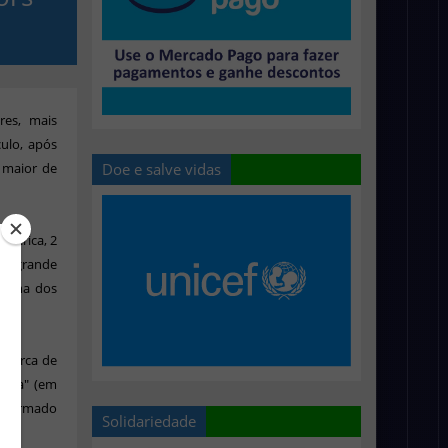
res, mais
ulo, após
Doe e salve vidas
a maior de
América, 2
ro grande
m uma dos
m cerca de
nera" (em
ansformado
Solidariedade