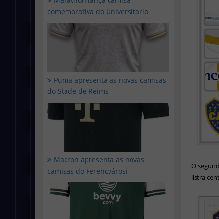
Marathon lança camisa
comemorativa do Universitario
Puma apresenta as novas camisas
do Stade de Reims
Macron apresenta as novas
O segund
camisas do Ferencvárosi
listra ce