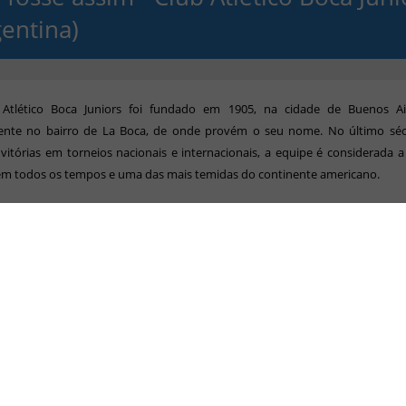
gentina)
Atlético Boca Juniors foi fundado em 1905, na cidade de Buenos Ai
ente no bairro de La Boca, de onde provém o seu nome. No último séc
 vitórias em torneios nacionais e internacionais, a equipe é considerada 
 em todos os tempos e uma das mais temidas do continente americano.
ll de conquistas estão 3 Campeonatos Mundiais, 6 Copas Libertadores da 
l-Americanas, 4 Recopas Sul-Americanas e 30 Campeonatos Argentinos. Out
stentado pela equipe é o seu estádio e sua torcida, que juntos compõe
 mais hostis para equipes visitantes em todo o mundo.
da é a maior da Argentina e, segundo pesquisas, a 5º maior do planeta, co
es de aficionados. E o seu estádio, Alberto J. Armando, vulgo "La Bombo
, A Caixa de Bombons), com capacidade para 50.000 espectadores, foi tr
dadeiro templo do futebol mundial, pelo seu "efeito caldeirão" inigualável.