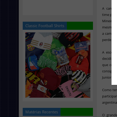
A camisa
time poss
Mineiro e
Classic Football Shirts
mesmas co
a camisa 
perdendo 
A escolh
decidiram
que corta
consigo 
Juniors at
Como tem
particip
argentina
Matérias Recentes
O grande