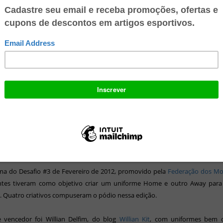
 do Boca Juniors possui uma história bastante interessante. Origina
uía uma camisa branca, com finas listras em preto, similar a camisas como d
 Botafogo. Porém, em 1907, foi descoberto que outra equipe da cidade ut
res em seu fardamento. Então, Boca e a equipe do bairro de Almagro dec
listrada em jogo dentro de campo. Com a bola rolando, a equipe de La B
e teve que abandonar o uso da camisa alvinegra.
a das novas cores gerou tamanha polêmica, que os dirigentes da jov
 utilizar as cores do primeiro navio que passasse sob a ponte do Riachue
 a capital argentina. E assim fizeram. O primeiro navio a passar era suec
uma bandeira de seu país, de cores azul e amarela, tons que acompanh
é hoje.
a do Desafio #3 de Fevereiro de 2012, promovido pela
Federação dos M
antes tiveram como objetivo criar um uniforme Home e outro Away para
. Quatro criativos compuseram o pódio nessa edição.
 vencedor foi Willian Delfim, do blog
Willian Kit
, com uniformes bem c