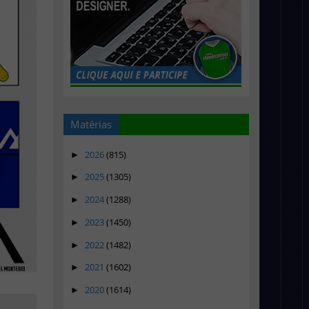
Matérias
2026
(815)
►
2025
(1305)
►
2024
(1288)
►
2023
(1450)
►
2022
(1482)
►
2021
(1602)
►
2020
(1614)
►