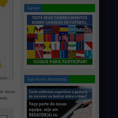
Games
Seja Nosso Redator(a)
afa Rocha
ente.