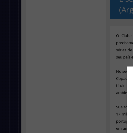
(Ar
O Clube 
precisam
séries de
seu país
No seu ha
Copas Su
título o
ambientes
Sua torci
17 milhõ
português
em um ver