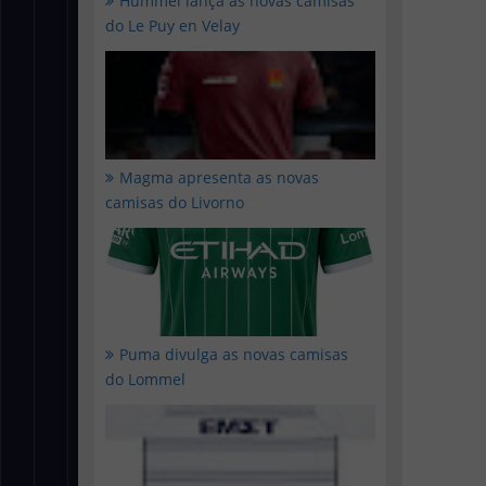
Hummel lança as novas camisas
do Le Puy en Velay
Magma apresenta as novas
camisas do Livorno
Puma divulga as novas camisas
do Lommel