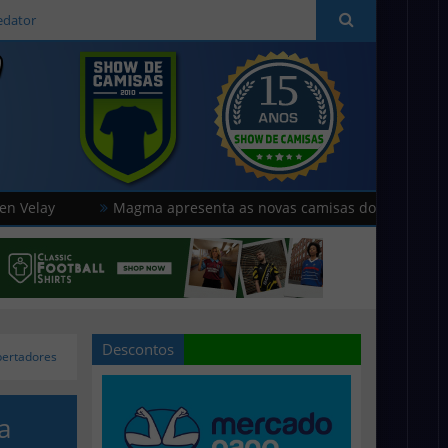
edator
as do Livorno
Puma divulga as novas camisas do Lommel
Descontos
bertadores
a