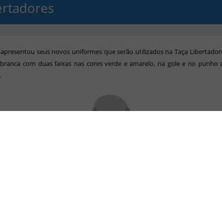
ertadores
apresentou seus novos uniformes que serão utilizados na Taça Libertador
 branca com duas faixas nas cores verde e amarelo, na gole e no punho
.