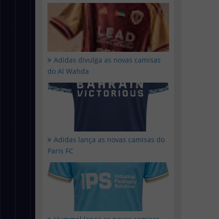
Adidas divulga as novas camisas
do Al Wahda
Adidas lança as novas camisas do
Paris FC