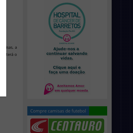
amisas, a
que terá o
Compre camisas de futebol