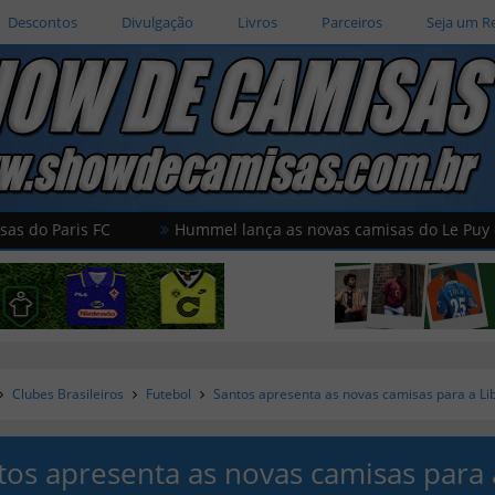
Descontos
Divulgação
Livros
Parceiros
Seja um R
isas do Le Puy en Velay
Magma apresenta as novas camis
Clubes Brasileiros
Futebol
Santos apresenta as novas camisas para a Li
tos apresenta as novas camisas para 