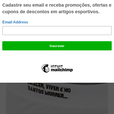
as do passado inspiraram a nova coleção. Entre as novidades das novas c
scer, viver e no Santos morrer”, que foi bordada na parte de trás da gola, 
V.