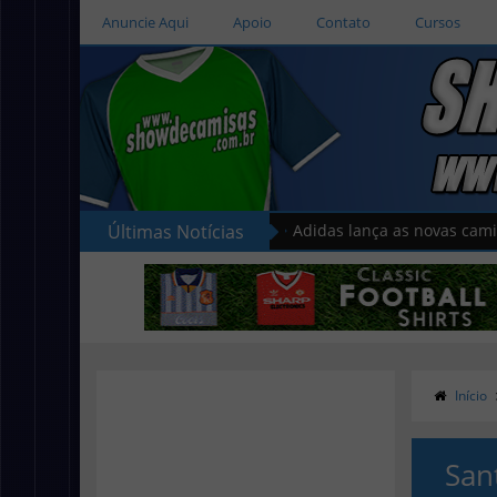
Anuncie Aqui
Apoio
Contato
Cursos
Últimas Notícias
Hummel lança as novas cam
Início
San