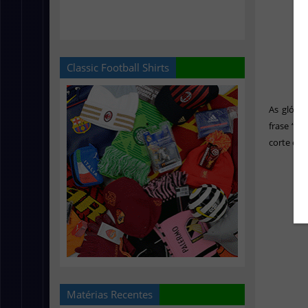
Classic Football Shirts
As glóri
frase “Na
corte em 
Matérias Recentes