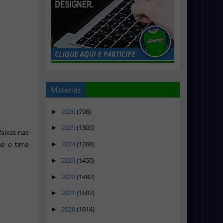
Matérias
2026
(798)
►
2025
(1305)
►
faixas nas
2024
(1288)
ue o time
►
2023
(1450)
►
2022
(1482)
►
2021
(1602)
►
2020
(1614)
►