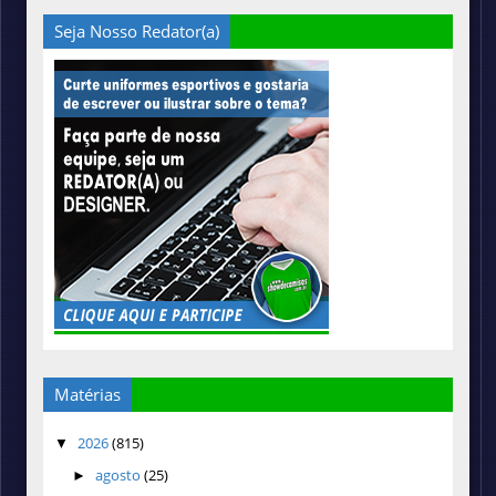
Seja Nosso Redator(a)
Matérias
2026
(815)
▼
agosto
(25)
►