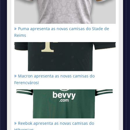
Puma apresenta as novas camisas do Stade de
Reims
Macron apresenta as novas camisas do
Ferencvárosi
Reebok apresenta as novas camisas do
Hibernian