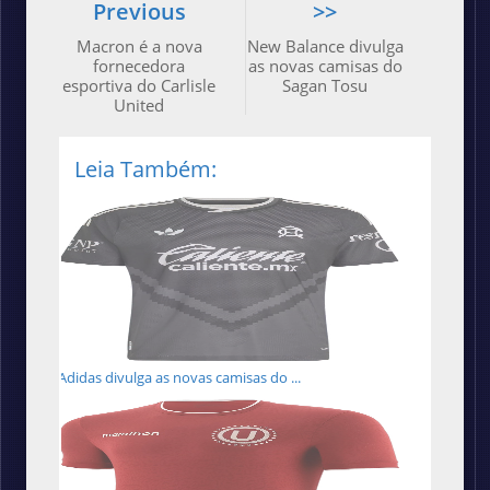
Previous
>>
Macron é a nova
New Balance divulga
fornecedora
as novas camisas do
esportiva do Carlisle
Sagan Tosu
United
Leia Também:
Adidas divulga as novas camisas do ...