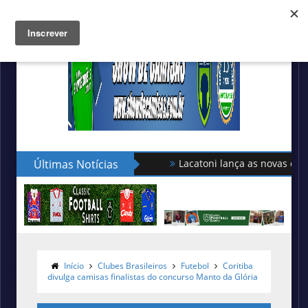
Últimas Notícias
Lacatoni lança as novas camisas do Via
Início
Clubes Brasileiros
Futebol
Coritiba
divulga camisas finalistas do concurso Manto da Glória