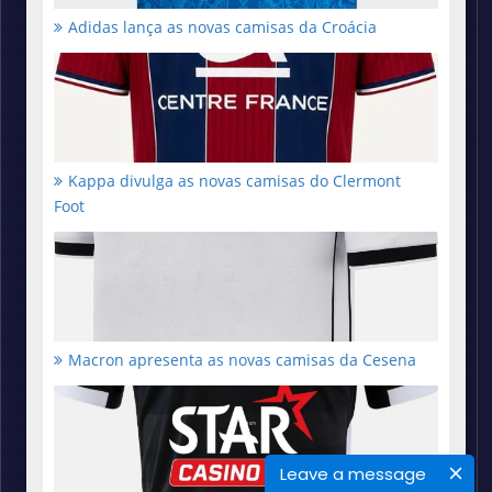
Adidas lança as novas camisas da Croácia
Kappa divulga as novas camisas do Clermont
Foot
Macron apresenta as novas camisas da Cesena
Leave a message