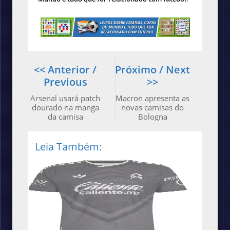
<< Anterior /
Próximo / Next
Previous
>>
Arsenal usará patch
Macron apresenta as
dourado na manga
novas camisas do
da camisa
Bologna
Leia Também: