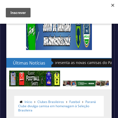
Últimas Notícias
Sudu apresenta as novas camisas do País de Gales
Início
Clubes Brasileiros
Futebol
Paraná
Clube divulga camisa em homenagem à Seleção
Brasileira