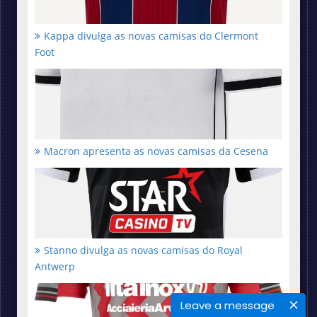
Kappa divulga as novas camisas do Clermont
Foot
Macron apresenta as novas camisas da Cesena
Stanno divulga as novas camisas do Royal
Antwerp
Leave a message