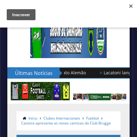
Últimas Notícias
Lacatoni lança as novas cami
Início
Clubes Internacionais
Futebol
Castore apresenta as novas camisas do Club Brugge